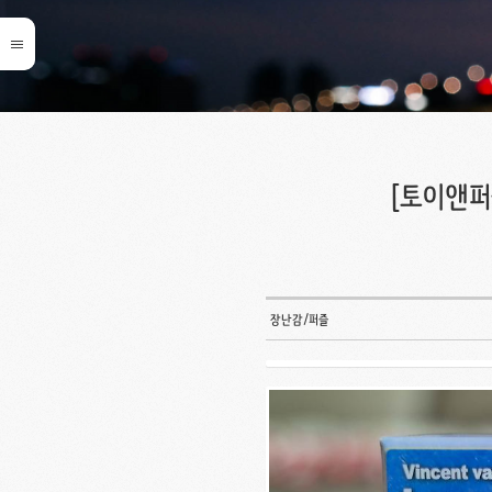
[토이앤퍼즐]
장난감/퍼즐