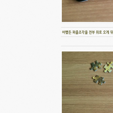
어쨌든 퍼즐조각을 전부 위로 오게 