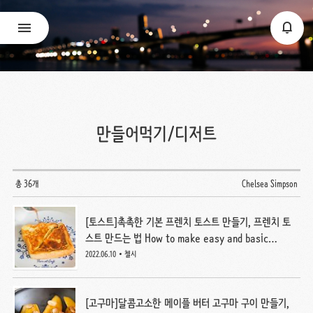
만들어먹기/디저트
총 36개
Chelsea Simpson
[토스트]촉촉한 기본 프렌치 토스트 만들기, 프렌치 토
스트 만드는 법 How to make easy and basic
French toast
2022.06.10
첼시
[고구마]달콤고소한 메이플 버터 고구마 구이 만들기,