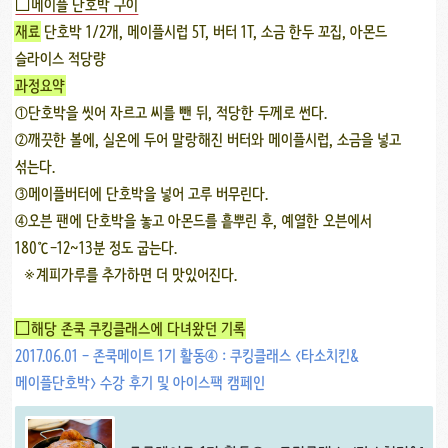
□메이플 단호박 구이
재료
단호박 1/2개, 메이플시럽 5T, 버터 1T, 소금 한두 꼬집, 아몬드
슬라이스 적당량
과정요약
①단호박을 씻어 자르고 씨를 뺀 뒤, 적당한 두께로 썬다.
②깨끗한 볼에, 실온에 두어 말랑해진 버터와 메이플시럽, 소금을 넣고
섞는다.
③메이플버터에 단호박을 넣어 고루 버무린다.
④오븐 팬에 단호박을 놓고 아몬드를 흩뿌린 후, 예열한 오븐에서
180℃-12~13분 정도 굽는다.
※계피가루를 추가하면 더 맛있어진다.
□해당 존쿡 쿠킹클래스에 다녀왔던 기록
2017.06.01 - 존쿡메이트 1기 활동④ : 쿠킹클래스 <타소치킨&
메이플단호박> 수강 후기 및 아이스팩 캠페인