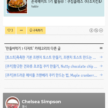
존쿡메이트 1기 활동④ : 쿠킹클래스 <타소치킨&메
fudd.kr
3
구독하기
'
만들어먹기
>
디저트
' 카테고리의 다른 글
[토스트]촉촉한 기본 프렌치 토스트 만들기, 프렌치 토스트 만드는 법 How to make easy and basic French toast
[쿠키]향긋한 견과류 초코칩 쿠키 만들기, Nutty chocolate chip cookies recipe
[쿠키]부드러운 메이플 크랜베리 쿠키 만드는 법, Maple cranberry cookies recipe
Chelsea Simpson
첼시