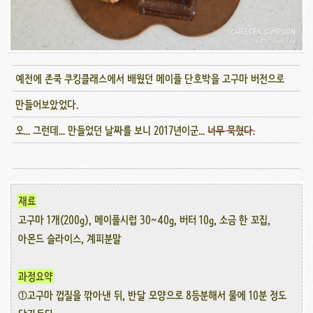
예전에 존쿡 쿠킹클래스에서 배웠던 메이플 단호박을 고구마 버전으로
만들어보았었다.
오... 그런데... 만들었던 날짜를 보니 2017년이군...
너무 묵혔다.
재료
고구마 1개(200g), 메이플시럽 30~40g, 버터 10g, 소금 한 꼬집,
아몬드 슬라이스, 계피분말
과정요약
①고구마 껍질을 깎아낸 뒤, 반달 모양으로 8등분해서 물에 10분 정도