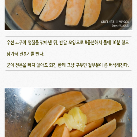
우선 고구마 껍질을 깎아낸 뒤, 반달 모양으로 8등분해서 물에 10분 정도
담가서 전분기를 뺀다.
굳이 전분을 빼지 않아도 되긴 한데 그냥 구우면 겉부분이 좀 버석해진다.