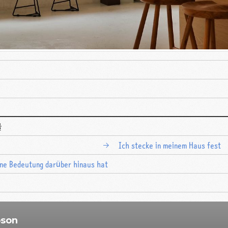
글
Ich stecke in meinem Haus fest
eine Bedeutung darüber hinaus hat
pson