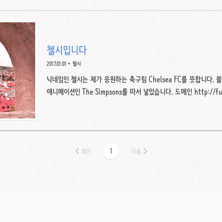
첼시입니다
2017.01.01
첼시
닉네임인 첼시는 제가 응원하는 축구팀 Chelsea FC를 뜻합니다. 블로그
애니메이션인 The Simpsons를 따서 넣었습니다. 도메인 http://fu
빌의 대표맥주 FUDD를 의미합니다. 유튜브 채널 흰자와 도른자에 
음을 올립니다. 고양이 한 마리와 함께 살고 있습니다. 이름은 후추
프니 듀 모리에를 존외하고, 에곤 쉴레의 그림을 사랑합니다. 더 궁
(fudd@tistory.com)로 질문해주세요. 저는 이 글을 읽고 있는
최신
1
다음
하게 생각합니다. 마찬가지로 저의 그..