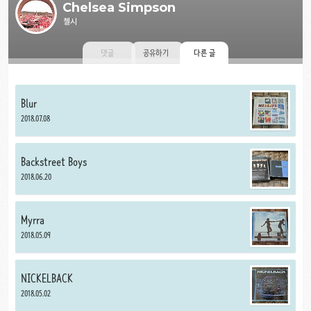
Chelsea Simpson
첼시
댓글
공유하기
다른 글
Blur
2018.07.08
Backstreet Boys
2018.06.20
Myrra
2018.05.09
NICKELBACK
2018.05.02