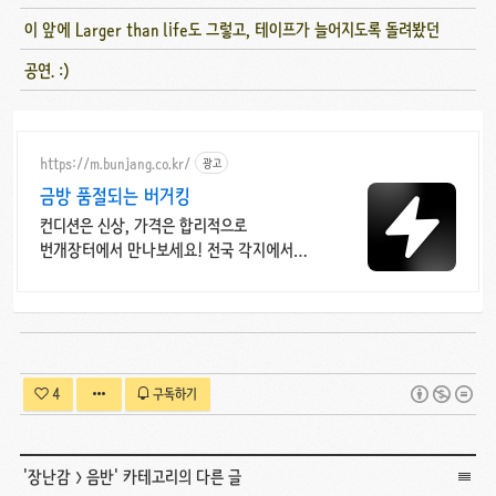
이 앞에 Larger than life도 그렇고, 테이프가 늘어지도록 돌려봤던
공연. :)
https://m.bunjang.co.kr/
광고
금방 품절되는 버거킹
컨디션은 신상, 가격은 합리적으로
번개장터에서 만나보세요! 전국 각지에서
올라오는 전국구 최다 상품 매일 10만 개
이상의 신규 상품 업로드
4
구독하기
'
장난감
>
음반
' 카테고리의 다른 글