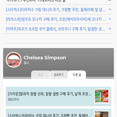
[스타벅스]티라미수 크림 데니쉬 후기, 크림빵 추천, 돌체라떼 덜 달고 커피맛+우유맛 진하게 커스텀
[라라스윗]생우유 모나카 구매 후기, 오븐(에어프라이어)에 모나카 아이스크림 구워먹기
[이마트]피코크 초코칩 쿠키 클래식, 브라우니 구매 후기, 달콤한 초코칩 쿠키 추천
Chelsea Simpson
첼시
댓글
공유하기
다른 글
[크라운]쌀과자 참쌀 선과, 참쌀 설병 구매 후기, 낱개 포장
간식 추천
2022.07.13
[스타벅스]티라미수 크림 데니쉬 후기, 크림빵 추천, 돌체라떼