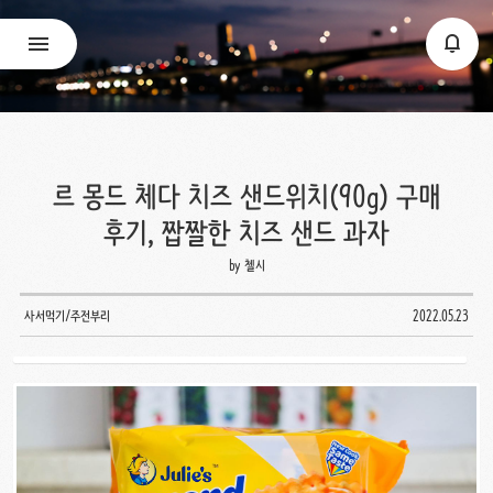
르 몽드 체다 치즈 샌드위치(90g) 구매
후기, 짭짤한 치즈 샌드 과자
by 첼시
사서먹기/주전부리
2022.05.23