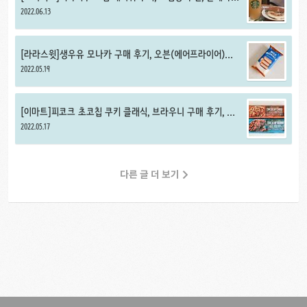
덜 달고 커피맛+우유맛 진하게 커스텀
2022.06.13
[라라스윗]생우유 모나카 구매 후기, 오븐(에어프라이어)에
모나카 아이스크림 구워먹기
2022.05.19
[이마트]피코크 초코칩 쿠키 클래식, 브라우니 구매 후기, 달
콤한 초코칩 쿠키 추천
2022.05.17
다른 글 더 보기