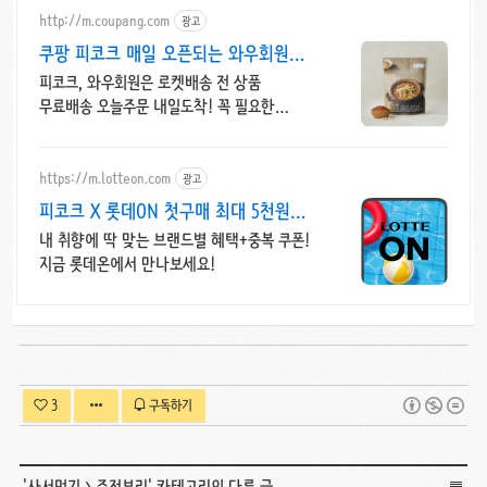
http://m.coupang.com
광고
쿠팡 피코크 매일 오픈되는 와우회원
특가
피코크, 와우회원은 로켓배송 전 상품
무료배송 오늘주문 내일도착! 꼭 필요한
제품은 쿠팡에서 더 저렴하게, 로켓배송으로
더 빠르게!
https://m.lotteon.com
광고
피코크 X 롯데ON 첫구매 최대 5천원
혜택!
내 취향에 딱 맞는 브랜드별 혜택+중복 쿠폰!
지금 롯데온에서 만나보세요!
3
구독하기
'
사서먹기
>
주전부리
' 카테고리의 다른 글