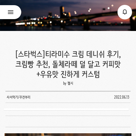
[스타벅스]티라미수 크림 데니쉬 후기,
크림빵 추천, 돌체라떼 덜 달고 커피맛
+우유맛 진하게 커스텀
by 첼시
사서먹기/주전부리
2022.06.13