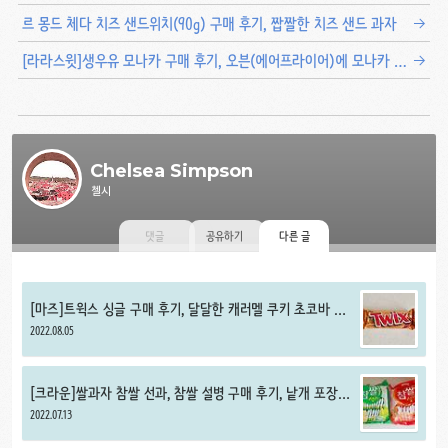
르 몽드 체다 치즈 샌드위치(90g) 구매 후기, 짭짤한 치즈 샌드 과자
[라라스윗]생우유 모나카 구매 후기, 오븐(에어프라이어)에 모나카 아이스크림 구워먹기
Chelsea Simpson
첼시
댓글
공유하기
다른 글
[마즈]트윅스 싱글 구매 후기, 달달한 캐러멜 쿠키 초코바 추
천
2022.08.05
[크라운]쌀과자 참쌀 선과, 참쌀 설병 구매 후기, 낱개 포장
간식 추천
2022.07.13