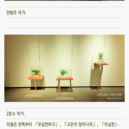
전범주 작가.
2창수 작가.
작품은 왼쪽부터 「무심천하구」, 「고은리 정자나무」, 「무심천」.