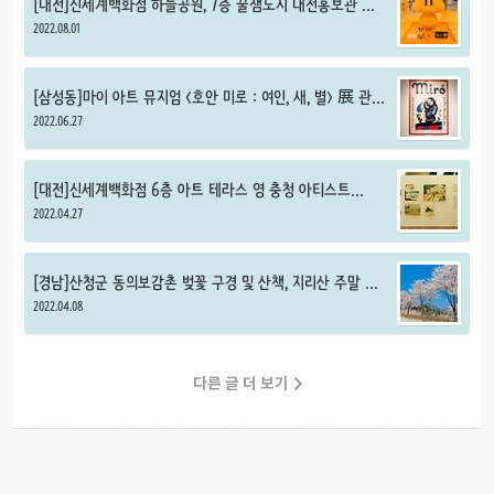
[대전]신세계백화점 하늘공원, 7층 꿀잼도시 대전홍보관 꿈
돌이 구경 후기
2022.08.01
[삼성동]마이 아트 뮤지엄 <호안 미로 : 여인, 새, 별> 展 관람
후기 Joan Miró : Women, Birds, Stars
2022.06.27
[대전]신세계백화점 6층 아트 테라스 영 충청 아티스트
Young Chungcheong Artist 展
2022.04.27
[경남]산청군 동의보감촌 벚꽃 구경 및 산책, 지리산 주말 봄
나들이 추천
2022.04.08
다른 글 더 보기