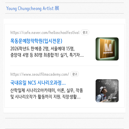
Young Chungcheong Artist 展
https://cafe.naver.com/helloschoolfestival
광고
목동문예창작학원(입시전문)
2026학년도 한예종 2명, 서울예대 15명,
중앙대 4명 등 80명 최종합격! 실기, 특기자,
학생부 종합 등 모든 전형 완벽대비!
서울본원/부산분원/대전분원
https://www.seoulfilmacademy.com/
광고
국내유일 NCS 시나리오과정
시나리오작가 데뷔, 활동지원
산학일체 시나리오아카데미, 이론, 실무, 작품
및 시나리오작가 활동까지 지원. 직장생활을
하면서, 별도 시나리오작가로 작품활동 및
작가활동 지원.