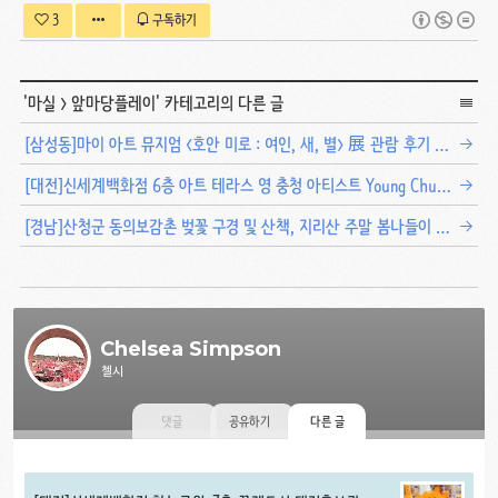
3
구독하기
'
마실
>
앞마당플레이
' 카테고리의 다른 글
[삼성동]마이 아트 뮤지엄 <호안 미로 : 여인, 새, 별> 展 관람 후기 Joan Miró : Women, Birds, Stars
[대전]신세계백화점 6층 아트 테라스 영 충청 아티스트 Young Chungcheong Artist 展
[경남]산청군 동의보감촌 벚꽃 구경 및 산책, 지리산 주말 봄나들이 추천
Chelsea Simpson
첼시
댓글
공유하기
다른 글