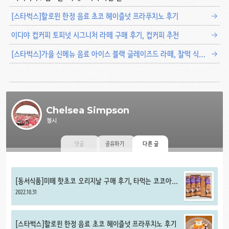
[스타벅스]할로윈 한정 음료 초코 헤이즐넛 프라푸치노 후기
이디야 컵커피 토피넛 시그니처 라떼 구매 후기, 컵커피 추천
[스타벅스]가을 신메뉴 음료 아이스 블랙 글레이즈드 라떼, 찰떡 식빵 우리 단호박 보늬밤 브레드 구매 후기, 스타벅스 빵 추천
Chelsea Simpson
첼시
댓글
공유하기
다른 글
[동서식품]미떼 핫초코 오리지날 구매 후기, 타먹는 코코아
가루 추천
2022.10.31
[스타벅스]할로윈 한정 음료 초코 헤이즐넛 프라푸치노 후기