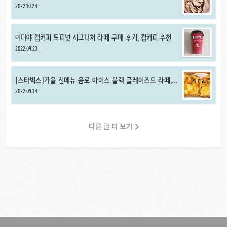
2022.10.24
이디야 컵커피 토피넛 시그니처 라떼 구매 후기, 컵커피 추천
2022.09.23
[스타벅스]가을 신메뉴 음료 아이스 블랙 글레이즈드 라떼,
찰떡 식빵 우리 단호박 보늬밤 브레드 구매 후기, 스타벅스 빵
2022.09.14
추천
다른 글 더 보기