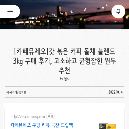
[카페뮤제오]갓 볶은 커피 돌체 블렌드
3kg 구매 후기, 고소하고 균형잡힌 원두
추천
by 첼시
사서먹기/음료술
2022.10.14
http://m.coupang.com
광고
카페뮤제오 쿠팡 리뷰 극찬 드립백