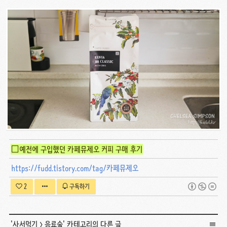
□예전에 구입했던 카페뮤제오 커피 구매 후기
https://fudd.tistory.com/tag/카페뮤제오
2
구독하기
'
사서먹기
>
음료술
' 카테고리의 다른 글