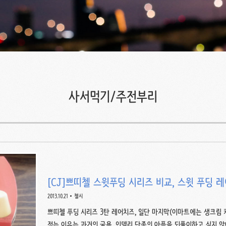
사서먹기/주전부리
[CJ]쁘띠첼 스윗푸딩 시리즈 비교, 스윗 푸딩 
2013.10.21
첼시
쁘띠첼 푸딩 시리즈 3탄 레어치즈, 일단 마지막(이마트에는 생크림 커스
적는 이유는 과거의 굴욕, 인델리 단종의 아픔을 되풀이하고 싶지 않아서