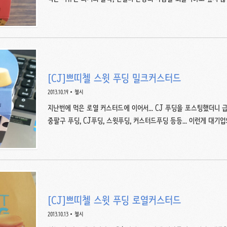
[CJ]쁘띠첼 스윗 푸딩 밀크커스터드
2013.10.19
첼시
지난번에 먹은 로열 커스터드에 이어서... CJ 푸딩을 포스팅했더니 
중팔구 푸딩, CJ푸딩, 스윗푸딩, 커스터드푸딩 등등... 이런게 대기업의
수) 이번 푸딩 제품군 패키지가 다 예쁘다. 작심하고 만든 듯 배색
있는 저 글... 이웃 나라의 디저트를 부러워하지 말라며 용기를 북돋
다. ㅇ
[CJ]쁘띠첼 스윗 푸딩 로열커스터드
2013.10.13
첼시