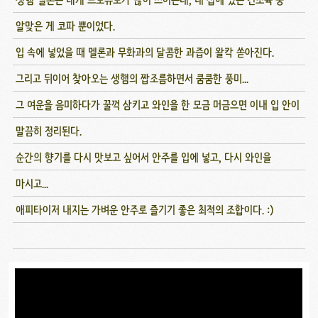
알맞은 게 코파 뿐이었다.
입 속에 넣었을 때 멜론과 무화과의 달콤한 과즙이 왈칵 쏟아진다.
그리고 뒤이어 찾아오는 생햄의 짭조름하면서 쿰쿰한 풍미...
그 여운을 음미하다가 꿀꺽 삼키고 와인을 한 모금 머금으면 이내 입 안이
말끔히 정리된다.
순간의 향기를 다시 맛보고 싶어서 안주를 입에 넣고, 다시 와인을
마시고...
애피타이저 내지는 가벼운 안주로 즐기기 좋은 최적의 조합이다. :)