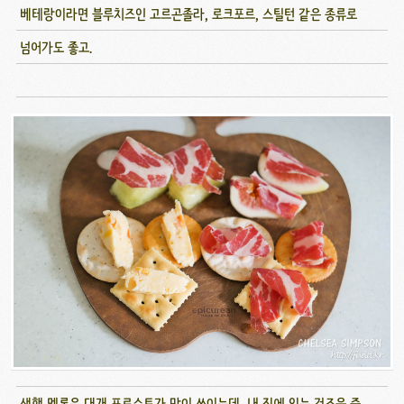
베테랑이라면 블루치즈인 고르곤졸라, 로크포르, 스틸턴 같은 종류로
넘어가도 좋고.
생햄 멜론은 대개 프로슈토가 많이 쓰이는데, 내 집에 있는 건조육 중