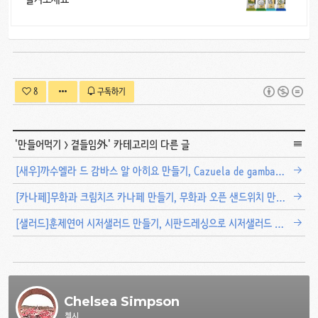
8
구독하기
'
만들어먹기
>
곁들임外
' 카테고리의 다른 글
[새우]까수엘라 드 감바스 알 아히요 만들기, Cazuela de gambas al ajillo
[카나페]무화과 크림치즈 카나페 만들기, 무화과 오픈 샌드위치 만드는 법
[샐러드]훈제연어 시저샐러드 만들기, 시판드레싱으로 시저샐러드 만드는 법
Chelsea Simpson
첼시