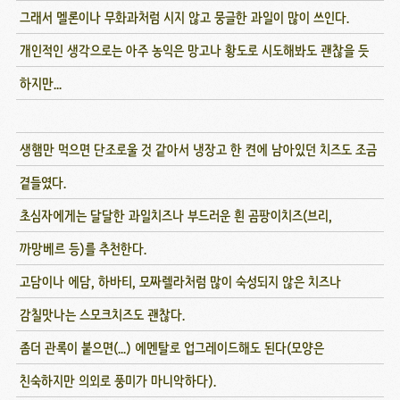
그래서 멜론이나 무화과처럼 시지 않고 뭉글한 과일이 많이 쓰인다.
개인적인 생각으로는 아주 농익은 망고나 황도로 시도해봐도 괜찮을 듯
하지만...
생햄만 먹으면 단조로울 것 같아서 냉장고 한 켠에 남아있던 치즈도 조금
곁들였다.
초심자에게는 달달한 과일치즈나 부드러운 흰 곰팡이치즈(브리,
까망베르 등)를 추천한다.
고담이나 에담, 하바티, 모짜렐라처럼 많이 숙성되지 않은 치즈나
감칠맛나는 스모크치즈도 괜찮다.
좀더 관록이 붙으면(...) 에멘탈로 업그레이드해도 된다(모양은
친숙하지만 의외로 풍미가 마니악하다).