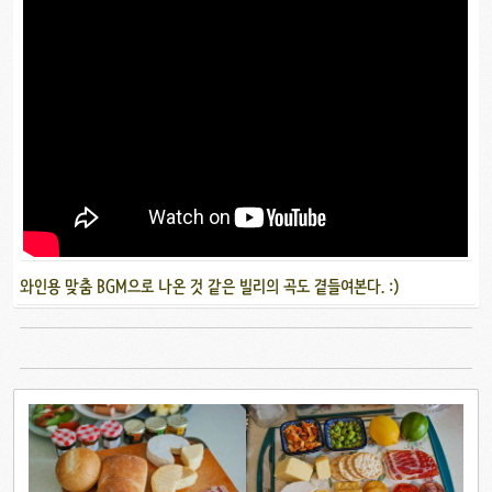
와인용 맞춤 BGM으로 나온 것 같은 빌리의 곡도 곁들여본다. :)