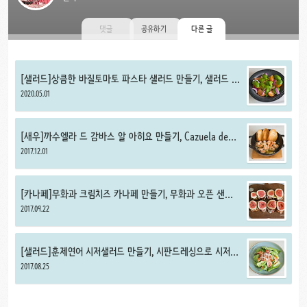
댓글
공유하기
다른 글
[샐러드]상큼한 바질토마토 파스타 샐러드 만들기, 샐러드 파
스타 만드는 법
2020.05.01
[새우]까수엘라 드 감바스 알 아히요 만들기, Cazuela de
gambas al ajillo
2017.12.01
[카나페]무화과 크림치즈 카나페 만들기, 무화과 오픈 샌드위
치 만드는 법
2017.09.22
[샐러드]훈제연어 시저샐러드 만들기, 시판드레싱으로 시저샐
러드 만드는 법
2017.08.25