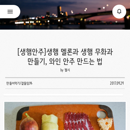
[생햄안주]생햄 멜론과 생햄 무화과
만들기, 와인 안주 만드는 법
by 첼시
만들어먹기/곁들임外
2017.09.29