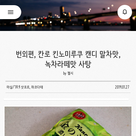
번외편, 칸로 킨노미루쿠 캔디 말차맛,
녹차라떼맛 사탕
by 첼시
마실/'18.9 삿포로, 하코다테
2019.01.27