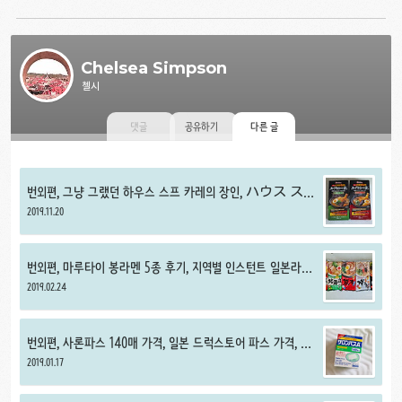
Chelsea Simpson
첼시
댓글
공유하기
다른 글
번외편, 그냥 그랬던 하우스 스프 카레의 장인, ハウス ス
ープカリーの匠
2019.11.20
번외편, 마루타이 봉라멘 5종 후기, 지역별 인스턴트 일본라멘
비교
2019.02.24
번외편, 사론파스 140매 가격, 일본 드럭스토어 파스 가격, 사
론파스 동전파스 비교
2019.01.17