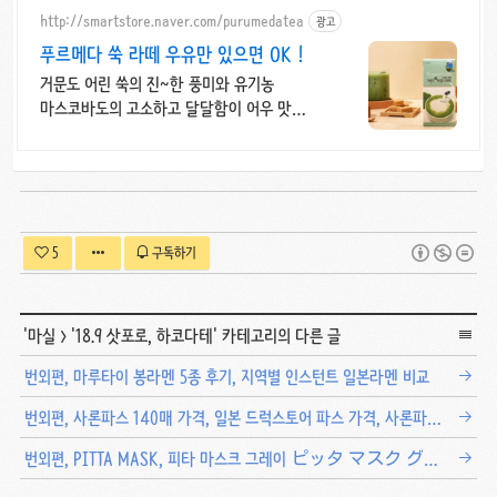
http://smartstore.naver.com/purumedatea
광고
푸르메다 쑥 라떼 우유만 있으면 OK !
거문도 어린 쑥의 진~한 풍미와 유기농
마스코바도의 고소하고 달달함이 어우 맛
유기농 설탕과 마스코바도로 단 맛을 내어
더욱 안심하고 마실수 있어요~
5
구독하기
'
마실
>
'18.9 삿포로, 하코다테
' 카테고리의 다른 글
번외편, 마루타이 봉라멘 5종 후기, 지역별 인스턴트 일본라멘 비교
번외편, 사론파스 140매 가격, 일본 드럭스토어 파스 가격, 사론파스 동전파스 비교
번외편, PITTA MASK, 피타 마스크 그레이 ピッタ マスク グレー