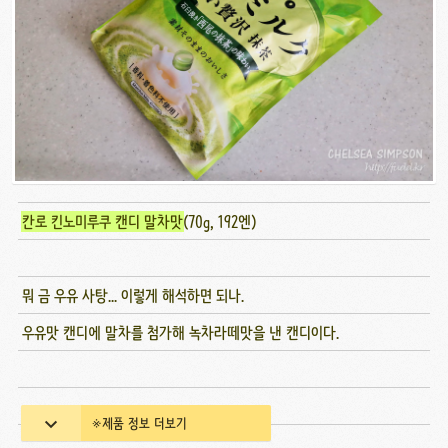
칸로 킨노미루쿠 캔디 말차맛
(70g, 192엔)
뭐 금 우유 사탕... 이렇게 해석하면 되나.
우유맛 캔디에 말차를 첨가해 녹차라떼맛을 낸 캔디이다.
※제품 정보 더보기