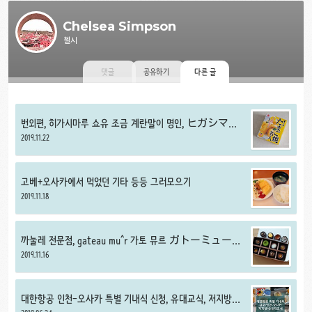
Chelsea Simpson
첼시
댓글
공유하기
다른 글
번외편, 히가시마루 쇼유 조금 계란말이 명인, ヒガシマル
醤油 ちょっとたまご焼名人
2019.11.22
고베+오사카에서 먹었던 기타 등등 그러모으기
2019.11.18
까눌레 전문점, gateau mu^r 가토 뮤르 ガトーミュー
ル-
2019.11.16
대한항공 인천-오사카 특별 기내식 신청, 유대교식, 저지방식