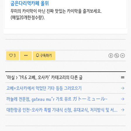
굽은다리역카페 올위
무미의 카이막이 아닌 진짜 맛있는 카이막을 즐겨보세요.
(매일20개한정수량).
3
구독하기
'
마실
>
'19.6 고베, 오사카
' 카테고리의 다른 글
고베+오사카에서 먹었던 기타 등등 그러모으기
까눌레 전문점, gateau mu^r 가토 뮤르 ガトーミュール-
대한항공 인천-오사카 특별 기내식 신청, 유대교식, 저지방식 및 서양 채식 후기