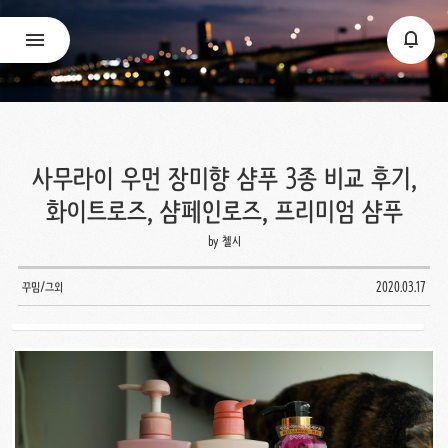
사무라이 우먼 장미향 샴푸 3종 비교 후기,
화이트로즈, 샴페인로즈, 프리미엄 샴푸
by 첼시
꾸밈/그외
2020.03.17