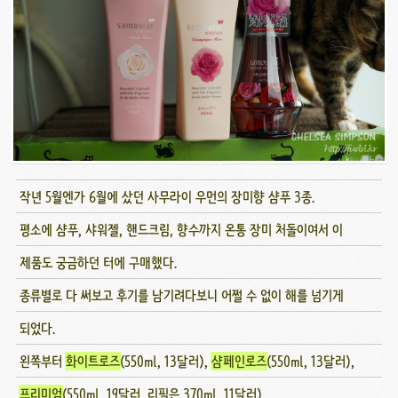
작년 5월엔가 6월에 샀던 사무라이 우먼의 장미향 샴푸 3종.
평소에 샴푸, 샤워젤, 핸드크림, 향수까지 온통 장미 처돌이여서 이
제품도 궁금하던 터에 구매했다.
종류별로 다 써보고 후기를 남기려다보니 어쩔 수 없이 해를 넘기게
되었다.
왼쪽부터
화이트로즈
(550ml, 13달러),
샴페인로즈
(550ml, 13달러),
프리미엄
(550ml, 19달러, 리필은 370ml, 11달러)