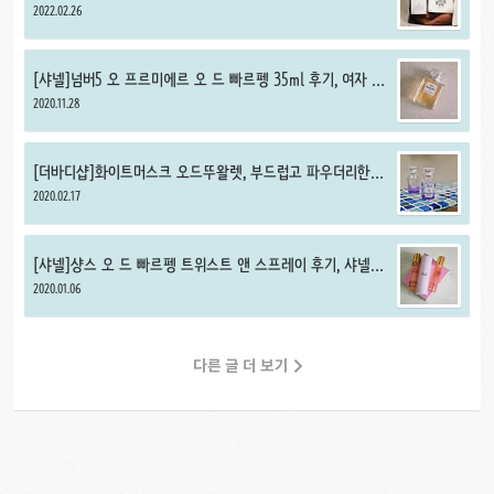
VEIN 후기, 퍼퓸 핸드크림 추천
2022.02.26
[샤넬]넘버5 오 프르미에르 오 드 빠르펭 35ml 후기, 여자 겨
울 향수 추천
2020.11.28
[더바디샵]화이트머스크 오드뚜왈렛, 부드럽고 파우더리한 머
스크 향수 추천
2020.02.17
[샤넬]샹스 오 드 빠르펭 트위스트 앤 스프레이 후기, 샤넬
향수 추천
2020.01.06
다른 글 더 보기