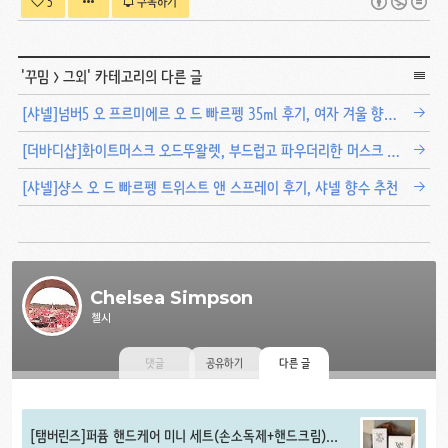
5
구독하기
'
꾸밈
>
그외
' 카테고리의 다른 글
[샤넬]넘버5 오 프르미에르 오 드 빠르펭 35ml 후기, 여자 겨울 향수 추천
[더바디샵]화이트머스크 오드뚜왈렛, 부드럽고 파우더리한 머스크 향수 추천
[샤넬]샹스 오 드 빠르펭 트위스트 앤 스프레이 후기, 샤넬 향수 추천
Chelsea Simpson
첼시
댓글
공유하기
다른 글
[탬버린즈]퍼퓸 핸드케어 미니 세트(손소독제+핸드크림)