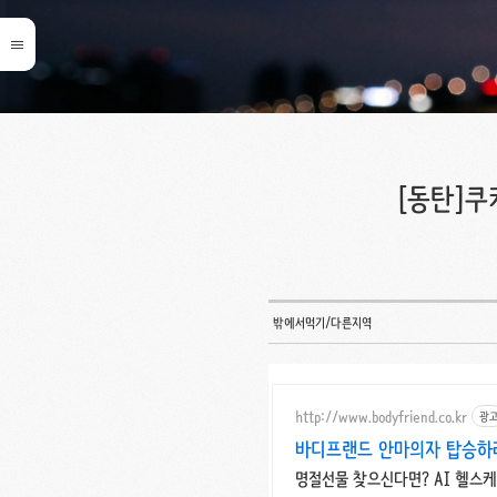
[동탄]쿠
밖에서먹기/다른지역
http://www.bodyfriend.co.kr
광
바디프랜드 안마의자 탑승하라
명절선물 찾으신다면? AI 헬스