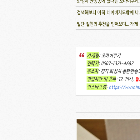
화성시 반송동에 있다는 오마이쿠키.
검색해보니 아직 네이버지도밖에 나
일단 절친의 추천을 믿어보며... 가
가게명
: 오마이쿠키
연락처
: 0507-1321-4682
주소지
: 경기 화성시 동탄반송3길
영업시간 및 휴무
: 12-19시,
일
인스타그램
:
https://www.i