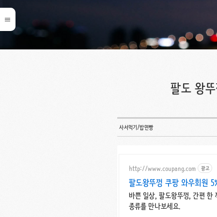
팔도 왕뚜
사서먹기/밥면빵
http://www.coupang.com
광고
팔도왕뚜껑 쿠팡 와우회원 5
바쁜 일상, 팔도왕뚜껑, 간편 한
종류를 만나보세요.