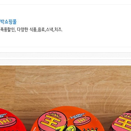
임박쇼핑몰
 폭풍할인, 다양한 식품,음료,스낵,치즈.