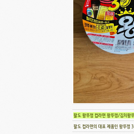
팔도 왕뚜껑 컵라면 왕뚜껑/김치왕
팔도 컵라면의 대표 제품인 왕뚜껑 3