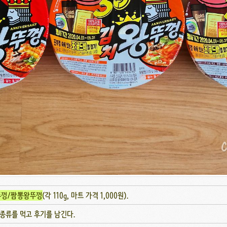
뚜껑/짬뽕왕뚜껑
(각 110g, 마트 가격 1,000원).
종류를 먹고 후기를 남긴다.