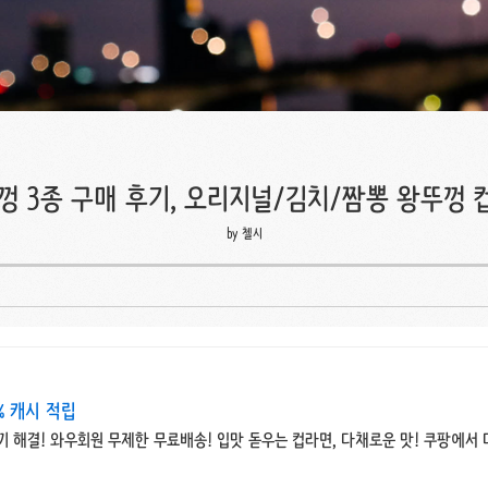
껑 3종 구매 후기, 오리지널/김치/짬뽕 왕뚜껑 
by 첼시
% 캐시 적립
 끼 해결! 와우회원 무제한 무료배송! 입맛 돋우는 컵라면, 다채로운 맛! 쿠팡에서