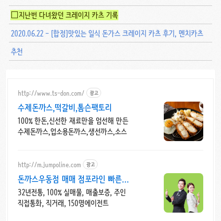
□지난번 다녀왔던 크레이지 카츠 기록
2020.06.22 - [합정]맛있는 일식 돈가스 크레이지 카츠 후기, 멘치카츠
추천
http://www.ts-don.com/
광고
수제돈까스,떡갈비,톰슨팩토리
100% 한돈,신선한 재료만을 엄선해 만든
수제돈까스,업소용돈까스,생선까스,소스
http://m.jumpoline.com
광고
돈까스우동점 매매 점포라인 빠른
직거래 & 안전중개거래
32년전통, 100% 실매물, 매출보증, 주인
직접통화, 직거래, 150명에이전트