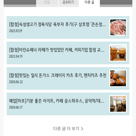
댓글
공유하기
다른 글
[합정]숙성생고기 정육식당 육부자 후기(구 상호명 '큰손정육
식당'), 가격 부담 적은 고깃집 추천
2022.07.29
[합정]아인슈페너 라떼가 맛있었던 카페, 커피기업 합정 교보
문고점
2022.04.19
[합정]맛있는 일식 돈가스 크레이지 카츠 후기, 멘치카츠 추천
2020.06.22
폐업[마포]기분 좋은 아지트, 카페 공스하우스, 공덕역/대흥
역 카페 추천
2020.06.17
다른 글 더 보기