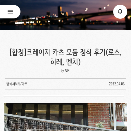
[합정]크레이지 카츠 모둠 정식 후기(로스,
히레, 멘치)
by 첼시
밖에서먹기/마포
2022.04.06