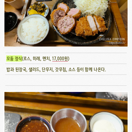
모둠 정식
(로스, 히레, 멘치,
17,000원
)
밥과 된장국, 샐러드, 단무지, 갓무침, 소스 등이 함께 나온다.