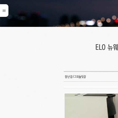
ELO 뉴
장난감/그외놀잇감