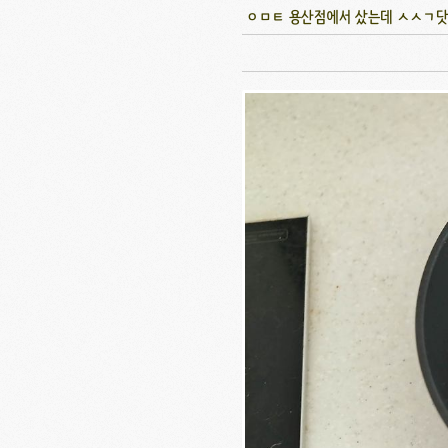
ㅇㅁㅌ 용산점에서 샀는데 ㅅㅅㄱ닷컴