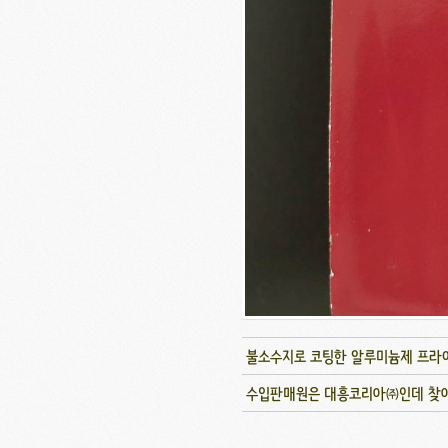
불소수지로 코팅한 알루미늄제 프라
수입판매원은 대흥코리아㈜인데 찾아보