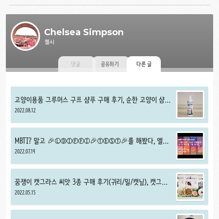
Chelsea Simpson
첼시
댓글
공유하기
다른 글
고양이용품 그루머스 구프 샴푸 구매 후기, 순한 고양이 샴푸
추천
2022.08.12
MBTI? 말고 🎉ⓁⒹⒾⒻⒻⒾ🎉ⓉⒺⓈⓉ🎉를 해봤다, 엘디
프 퍼스널 그림 테스트, 셀프 인테리어 그림 취향 테스트 추천
2022.07.19
꿈쟁이 캣그라스 씨앗 3종 구매 후기(귀리/밀/캣닢), 캣그라
스 추천
2022.05.15