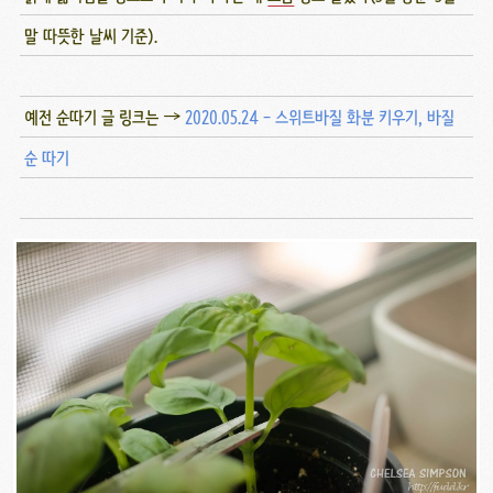
말 따뜻한 날씨 기준).
예전 순따기 글 링크는 →
2020.05.24 - 스위트바질 화분 키우기, 바질
순 따기