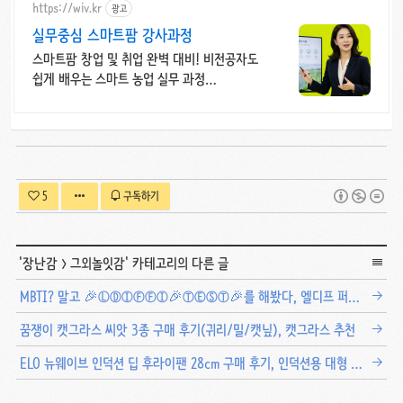
https://wiv.kr
광고
실무중심 스마트팜 강사과정
스마트팜 창업 및 취업 완벽 대비! 비전공자도
쉽게 배우는 스마트 농업 실무 과정
키트무료대여
5
구독하기
'
장난감
>
그외놀잇감
' 카테고리의 다른 글
MBTI? 말고 🎉ⓁⒹⒾⒻⒻⒾ🎉ⓉⒺⓈⓉ🎉를 해봤다, 엘디프 퍼스널 그림 테스트, 셀프 인테리어 그림 취향 테스트 추천
꿈쟁이 캣그라스 씨앗 3종 구매 후기(귀리/밀/캣닢), 캣그라스 추천
ELO 뉴웨이브 인덕션 딥 후라이팬 28cm 구매 후기, 인덕션용 대형 프라이팬 추천