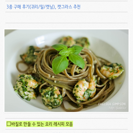
3종 구매 후기(귀리/밀/캣닢), 캣그라스 추천
□바질로 만들 수 있는 요리 레시피 모음