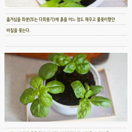
옮겨심을 화분(또는 다회용기)에 흙을 어느 정도 채우고 물꽂이했던
바질을 꽂는다.