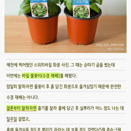
예전에 찍어뒀던 스위트바질 화분 사진. 그 때는 순따기 글을 썼는데
이번에는
바질 물꽂이(수경 재배)
를 해봤다.
엄밀히 말하자면 물꽂이 후 흙 담긴 화분으로 옮겨심었기 때문에 완전한
수경 재배는 아니다.
결론부터 말하자면
줄기를 잘라 물에 담근 후 실뿌리가 어느 정도 나는 데
일주일
걸렸고,
흙에 옮겨심을 정도로 뿌리가 자라는 데
보름
정도 걸렸다(5월 중순-5월