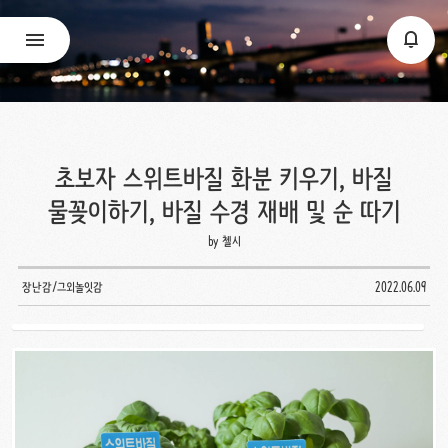
초보자 스위트바질 화분 키우기, 바질
물꽂이하기, 바질 수경 재배 및 순 따기
by 첼시
장난감/그외놀잇감
2022.06.09