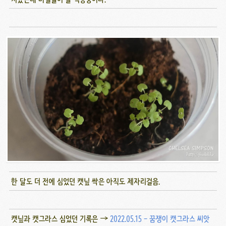
한 달도 더 전에 심었던 캣닢 싹은 아직도 제자리걸음.
캣닢과 캣그라스 심었던 기록은 →
2022.05.15 - 꿈쟁이 캣그라스 씨앗