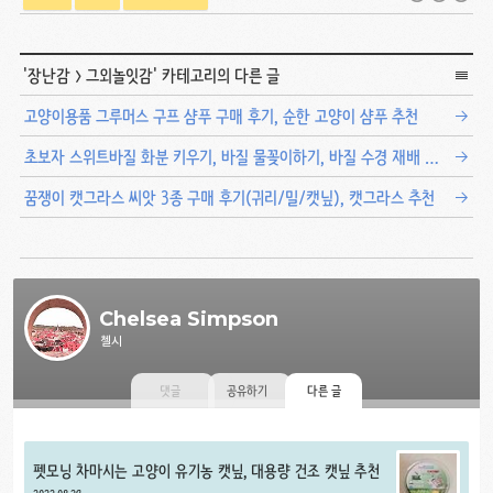
'
장난감
>
그외놀잇감
' 카테고리의 다른 글
고양이용품 그루머스 구프 샴푸 구매 후기, 순한 고양이 샴푸 추천
초보자 스위트바질 화분 키우기, 바질 물꽂이하기, 바질 수경 재배 및 순 따기
꿈쟁이 캣그라스 씨앗 3종 구매 후기(귀리/밀/캣닢), 캣그라스 추천
Chelsea Simpson
첼시
댓글
공유하기
다른 글
펫모닝 차마시는 고양이 유기농 캣닢, 대용량 건조 캣닢 추천