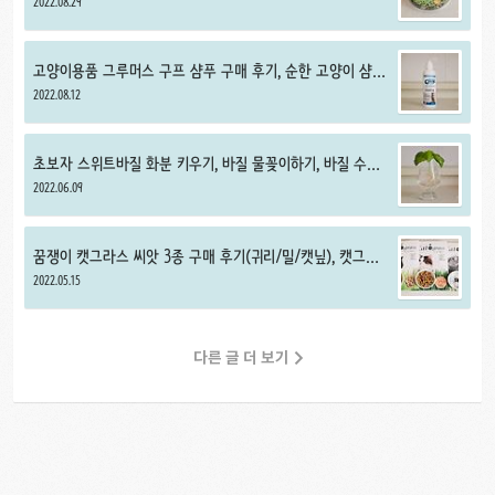
2022.08.29
고양이용품 그루머스 구프 샴푸 구매 후기, 순한 고양이 샴푸
추천
2022.08.12
초보자 스위트바질 화분 키우기, 바질 물꽂이하기, 바질 수경
재배 및 순 따기
2022.06.09
꿈쟁이 캣그라스 씨앗 3종 구매 후기(귀리/밀/캣닢), 캣그라
스 추천
2022.05.15
다른 글 더 보기