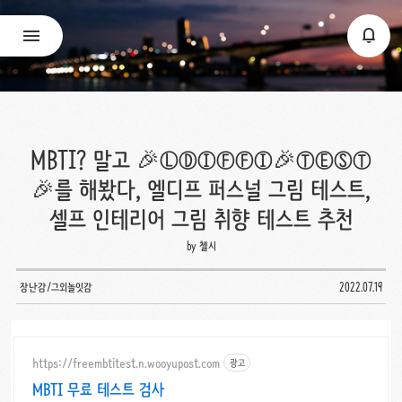
MBTI? 말고 🎉ⓁⒹⒾⒻⒻⒾ🎉ⓉⒺⓈⓉ
🎉를 해봤다, 엘디프 퍼스널 그림 테스트,
셀프 인테리어 그림 취향 테스트 추천
by 첼시
장난감/그외놀잇감
2022.07.19
https://freembtitest.n.wooyupost.com
광고
MBTI 무료 테스트 검사