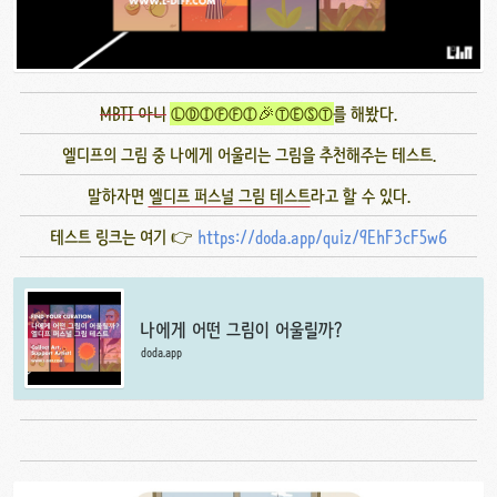
MBTI 아니
ⓁⒹⒾⒻⒻⒾ🎉ⓉⒺⓈⓉ
를 해봤다.
엘디프의 그림 중 나에게 어울리는 그림을 추천해주는 테스트.
말하자면
엘디프 퍼스널 그림 테스트
라고 할 수 있다.
테스트 링크는 여기 👉
https://doda.app/quiz/9EhF3cF5w6
나에게 어떤 그림이 어울릴까?
doda.app