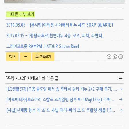
□다른 비누 후기
2016.03.05 - [록시땅]여행용 시어버터 비누 세트 SOAP QUARTET
2017.03.15 - [랑팔라투르]천연비누 4종, 로즈, 피치, 라벤더,
그레이프프룻 RAMPAL LATOUR Savon Rond
2
구독하기
'
꾸밈
>
그외
' 카테고리의 다른 글
[LG생활건강]드봉 플로럴 워터 솝 후레쉬 릴리 비누 2+2 구매 후기, 방향제로 쓸 수 있을 정도로 향이 진한 비누 추천
[아로마티카]로즈마리 스칼프 스케일링 샴푸 바 165g(135g) 구매 후기, 말끔하고 순한 고체 샴푸 추천
[샤넬]신제품 향수 레 조 드 샤넬 파리-파리 오 드 뚜왈렛 샘플 1.5ml 후기, 잔향 좋은 여름 향수 추천