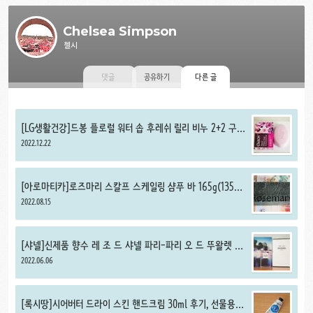
Chelsea Simpson
첼시
댓글
공유하기
다른 글
[LG생활건강]드봉 플로럴 워터 솝 후레쉬 릴리 비누 2+2 구매
후기, 방향제로 쓸 수 있을 정도로 향이 진한 비누 추천
2022.12.22
[아로마티카]로즈마리 스칼프 스케일링 샴푸 바 165g(135g)
구매 후기, 말끔하고 순한 고체 샴푸 추천
2022.08.15
[샤넬]신제품 향수 레 조 드 샤넬 파리-파리 오 드 뚜왈렛 샘
플 1.5ml 후기, 잔향 좋은 여름 향수 추천
2022.06.06
[록시땅]시어버터 드라이 스킨 핸드크림 30ml 후기, 선물용