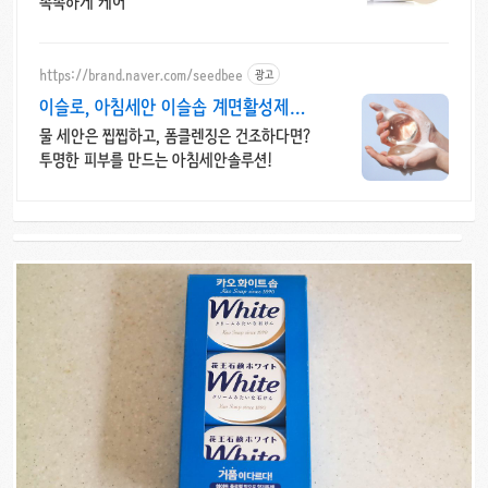
촉촉하게 케어
https://brand.naver.com/seedbee
광고
이슬로, 아침세안 이슬솝 계면활성제
99% 생분해
물 세안은 찝찝하고, 폼클렌징은 건조하다면?
투명한 피부를 만드는 아침세안솔루션!