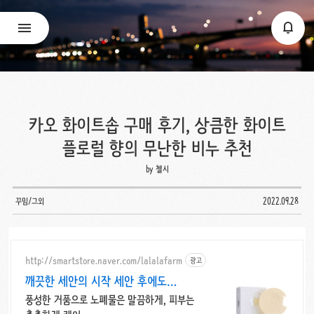
카오 화이트솝 구매 후기, 상큼한 화이트
플로럴 향의 무난한 비누 추천
by 첼시
꾸밈/그외
2022.09.28
http://smartstore.naver.com/lalalafarm
광고
깨끗한 세안의 시작 세안 후에도
당김없이
풍성한 거품으로 노폐물은 말끔하게, 피부는