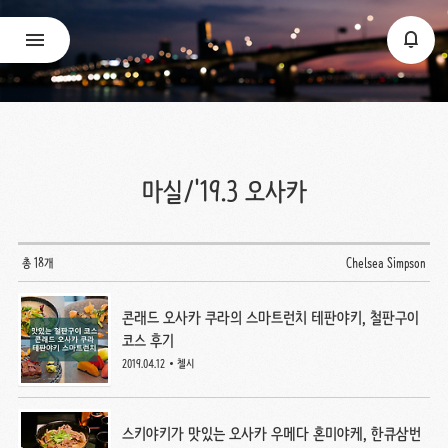
마실/'19.3 오사카
총 18개
Chelsea Simpson
콘래드 오사카 쿠라의 스마트런치 테판야키, 철판구이
코스 후기
2019.04.12
첼시
스키야키가 맛있는 오사카 우메다 혼미야케, 한큐삼번