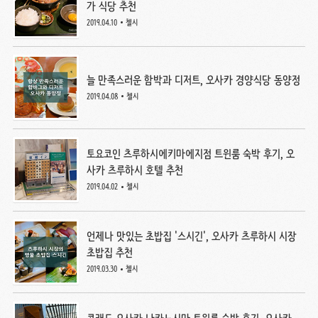
가 식당 추천
2019.04.10
첼시
늘 만족스러운 함박과 디저트, 오사카 경양식당 동양정
2019.04.08
첼시
토요코인 츠루하시에키마에지점 트윈룸 숙박 후기, 오
사카 츠루하시 호텔 추천
2019.04.02
첼시
언제나 맛있는 초밥집 '스시긴', 오사카 츠루하시 시장
초밥집 추천
2019.03.30
첼시