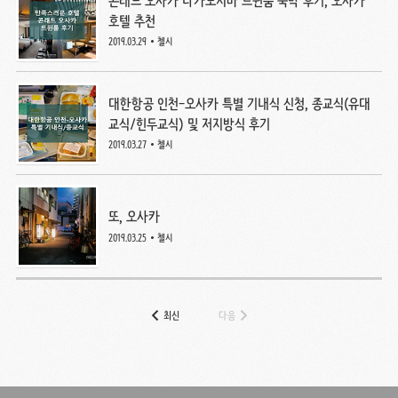
콘래드 오사카 나카노시마 트윈룸 숙박 후기, 오사카
호텔 추천
2019.03.29
첼시
대한항공 인천-오사카 특별 기내식 신청, 종교식(유대
교식/힌두교식) 및 저지방식 후기
2019.03.27
첼시
또, 오사카
2019.03.25
첼시
최신
다음