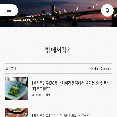
밖에서먹기
총 275개
Chelsea Simpson
[을지로입구]36층 스카이라운지에서 즐기는 중식 코스,
'파로그랜드'
2013.10.11
첼시
[을지로입구]프리미엄 일식 돈까스 '안즈'