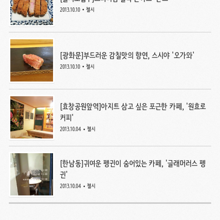
2013.10.10
첼시
[광화문]부드러운 감칠맛의 향연, 스시야 '오가와'
2013.10.10
첼시
[효창공원앞역]아지트 삼고 싶은 포근한 카페, '원효로
커피'
2013.10.04
첼시
[한남동]귀여운 펭귄이 숨어있는 카페, '글래머러스 펭
귄'
2013.10.04
첼시