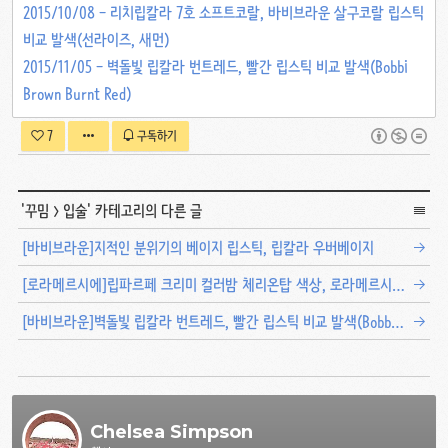
2015/10/08 - 리치립칼라 7호 소프트코랄, 바비브라운 살구코랄 립스틱
비교 발색(선라이즈, 새먼)
2015/11/05 - 벽돌빛 립칼라 번트레드, 빨간 립스틱 비교 발색(Bobbi
Brown Burnt Red)
7
구독하기
'
꾸밈
>
입술
' 카테고리의 다른 글
[바비브라운]지적인 분위기의 베이지 립스틱, 립칼라 우버베이지
[로라메르시에]립파르페 크리미 컬러밤 체리온탑 색상, 로라메르시에 립스틱 Cherry on top 발색
[바비브라운]벽돌빛 립칼라 번트레드, 빨간 립스틱 비교 발색(Bobbi Brown Burnt Red)
Chelsea Simpson