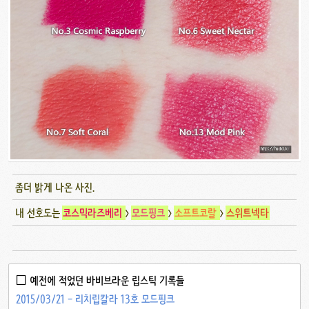
좀더 밝게 나온 사진.
내 선호도는
코스믹라즈베리
>
모드핑크
>
소프트코랄
>
스위트넥타
□ 예전에 적었던 바비브라운 립스틱 기록들
2015/03/21 - 리치립칼라 13호 모드핑크