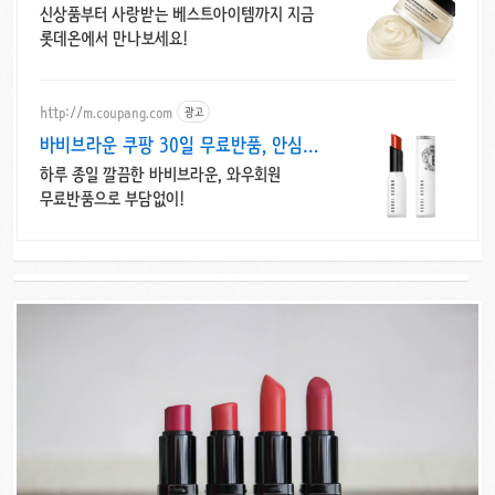
5천원 혜택!
신상품부터 사랑받는 베스트아이템까지 지금
롯데온에서 만나보세요!
http://m.coupang.com
광고
바비브라운 쿠팡 30일 무료반품, 안심
구매
하루 종일 깔끔한 바비브라운, 와우회원
무료반품으로 부담없이!