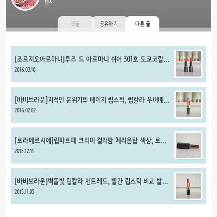
첼시
댓글
공유하기
다른 글
[조르지오아르마니]루즈 드 아르마니 쉬어 301호 도쿄코랄
rouge d'armani sheers #301 Tokyo coral
2016.03.10
[바비브라운]지적인 분위기의 베이지 립스틱, 립칼라 우버베이
지
2016.02.02
[로라메르시에]립파르페 크리미 컬러밤 체리온탑 색상, 로라
메르시에 립스틱 Cherry on top 발색
2015.12.11
[바비브라운]벽돌빛 립칼라 번트레드, 빨간 립스틱 비교 발색
(Bobbi Brown Burnt Red)
2015.11.05