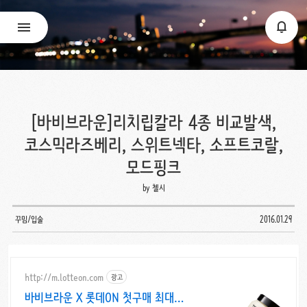
[바비브라운]리치립칼라 4종 비교발색,
코스믹라즈베리, 스위트넥타, 소프트코랄,
모드핑크
by 첼시
꾸밈/입술
2016.01.29
http://m.lotteon.com
광고
바비브라운 X 롯데ON 첫구매 최대