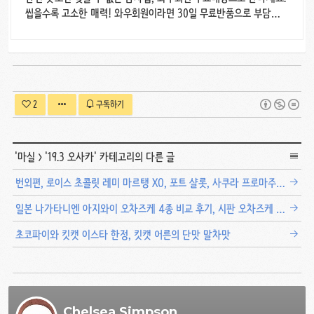
씹을수록 고소한 매력! 와우회원이라면 30일 무료반품으로 부담
없이.
2
구독하기
'
마실
>
'19.3 오사카
' 카테고리의 다른 글
번외편, 로이스 초콜릿 레미 마르탱 XO, 포트 샬롯, 사쿠라 프로마주 후기
일본 나가타니엔 아지와이 오차즈케 4종 비교 후기, 시판 오차즈케 추천
초코파이와 킷캣 이스타 한정, 킷캣 어른의 단맛 말차맛
Chelsea Simpson