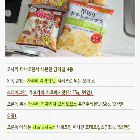
오사카 다녀오면서 사왔던 감자칩 4종.
왼쪽 2개는
가루비 지역의 맛
시리즈로 위는
오미 소
스테이크맛,
가
코가와 카츠메시맛(각 55g, 89엔),
오른쪽 위는
가루비 기자기자 포테토칩스
흑후추레몬맛(58g, 124엔
추정)
,
오른쪽 아래는
star select
사워크림 어니언 포테토칩스(135g, 158엔).