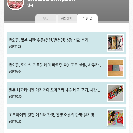
첼시
댓글
공유하기
다른 글
번외편, 일본 시판 우동(건면/반건면) 3종 비교 후기
2019.11.29
번외편, 로이스 초콜릿 레미 마르탱 XO, 포트 샬롯, 사쿠라 프
로마주 후기
2019.07.04
일본 나가타니엔 아지와이 오차즈케 4종 비교 후기, 시판 오
차즈케 추천
2019.06.15
초코파이와 킷캣 이스타 한정, 킷캣 어른의 단맛 말차맛
2019.05.16