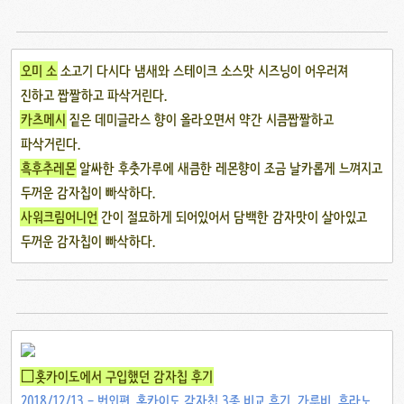
오미 소
소고기 다시다 냄새와 스테이크 소스맛 시즈닝이 어우러져
진하고 짭짤하고 파삭거린다.
카츠메시
짙은 데미글라스 향이 올라오면서 약간 시큼짭짤하고
파삭거린다.
흑후추레몬
알싸한 후춧가루에 새큼한 레몬향이 조금 날카롭게 느껴지고
두꺼운 감자칩이 빠삭하다.
사워크림어니언
간이 절묘하게 되어있어서 담백한 감자맛이 살아있고
두꺼운 감자칩이 빠삭하다.
□홋카이도에서 구입했던 감자칩 후기
2018/12/13 - 번외편. 홋카이도 감자칩 3종 비교 후기, 가루비, 후라노,