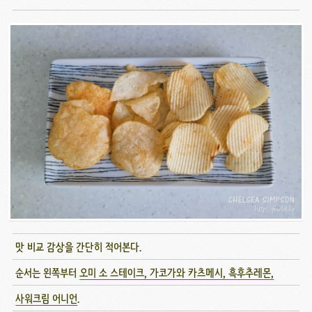
맛 비교 감상을 간단히 적어본다.
순서는 왼쪽부터
오미 소 스테이크, 가코가와 카츠메시, 흑후추레몬,
사워크림 어니언
.