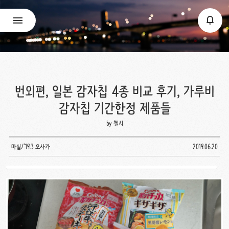
번외편, 일본 감자칩 4종 비교 후기, 가루비
감자칩 기간한정 제품들
by 첼시
마실/'19.3 오사카
2019.06.20