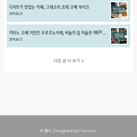
디저트가 맛있는 카페, 그레고리 코레 고베 부티크
2019.06.25
키타노 고베 이진칸 우로코노이에, 비늘의 집 미술관 神戸
うろこの家
2019.06.12
다른 글 더 보기
© 첼시.
Designed by Fraccino.