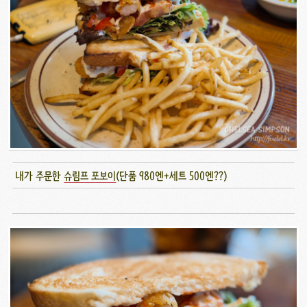
내가 주문한
슈림프 포보이
(단품 980엔+세트 500엔??)