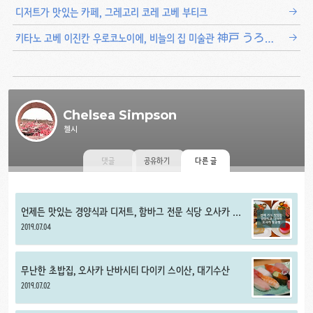
디저트가 맛있는 카페, 그레고리 코레 고베 부티크
키타노 고베 이진칸 우로코노이에, 비늘의 집 미술관 神戸 うろこの家
Chelsea Simpson
첼시
댓글
공유하기
다른 글
언제든 맛있는 경양식과 디저트, 함바그 전문 식당 오사카 동
양정
2019.07.04
무난한 초밥집, 오사카 난바시티 다이키 스이산, 대기수산
2019.07.02