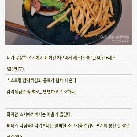
내가 주문한
스키야키 베이컨 치즈버거 세트
(단품 1,380엔+세트
500엔??).
슈스트링 감자튀김과 음료가 함께 나온다.
감자튀김은 좀 별로... 빳빳하고 건조하다.
하지만 스키야키버거는 마음에 들었다.
패티가 다짐육이라기보다는 얄팍한 소고기를 겹겹이 포개어 뭉친 것 같은
식감이다.