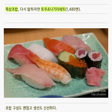
특상초밥
, 다시 말하자면
토쿠죠니기리세트
(1,480엔).
초밥 구성도 괜찮고 생선도 신선하다.