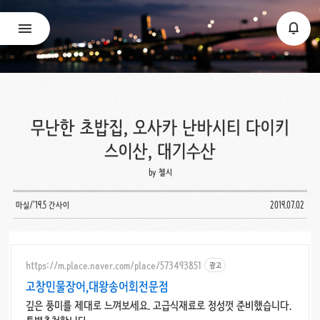
무난한 초밥집, 오사카 난바시티 다이키
스이산, 대기수산
by 첼시
마실/'19.5 간사이
2019.07.02
https://m.place.naver.com/place/573493851
광고
고창민물장어,대왕송어회전문점
깊은 풍미를 제대로 느껴보세요. 고급식재료로 정성껏 준비했습니다.