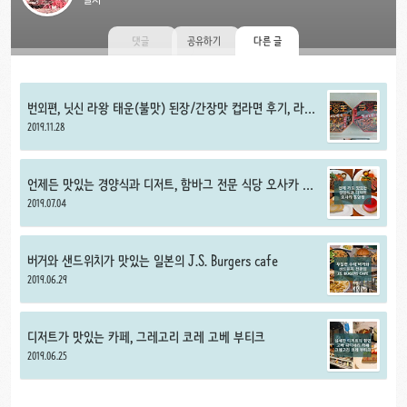
댓글
공유하기
다른 글
번외편, 닛신 라왕 태운(불맛) 된장/간장맛 컵라면 후기, 라오
토가시 미소/쇼유 컵라멘
2019.11.28
언제든 맛있는 경양식과 디저트, 함바그 전문 식당 오사카 동
양정
2019.07.04
버거와 샌드위치가 맛있는 일본의 J.S. Burgers cafe
2019.06.29
디저트가 맛있는 카페, 그레고리 코레 고베 부티크
2019.06.25