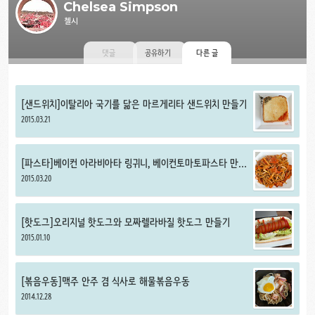
Chelsea Simpson
첼시
댓글
공유하기
다른 글
[샌드위치]이탈리아 국기를 닮은 마르게리타 샌드위치 만들기
2015.03.21
[파스타]베이컨 아라비아타 링귀니, 베이컨토마토파스타 만들
기
2015.03.20
[핫도그]오리지널 핫도그와 모짜렐라바질 핫도그 만들기
2015.01.10
[볶음우동]맥주 안주 겸 식사로 해물볶음우동
2014.12.28