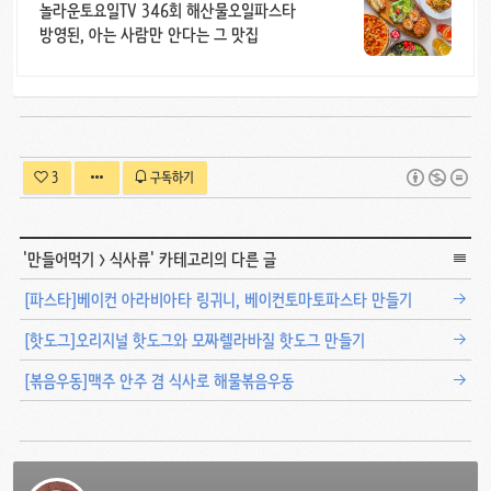
놀라운토요일TV 346회 해산물오일파스타
방영된, 아는 사람만 안다는 그 맛집
3
구독하기
'
만들어먹기
>
식사류
' 카테고리의 다른 글
[파스타]베이컨 아라비아타 링귀니, 베이컨토마토파스타 만들기
[핫도그]오리지널 핫도그와 모짜렐라바질 핫도그 만들기
[볶음우동]맥주 안주 겸 식사로 해물볶음우동