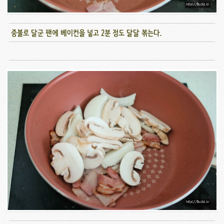
중불로 달군 팬에 베이컨을 넣고 2분 정도 달달 볶는다.