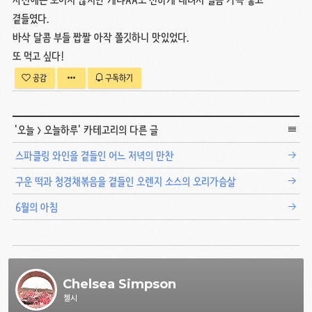
곁들였다.
바삭 달콤 부들 짭짤 아작 쫄깃하니 맛있었다.
또 먹고 싶다!
공감
구독하기
'
오늘
>
오늘하루
' 카테고리의 다른 글
스파클링 와인을 곁들인 어느 저녁의 만찬
구운 떡과 청경채볶음을 곁들인 오렌지 소스의 오리가슴살
6월의 아침
Chelsea Simpson
첼시