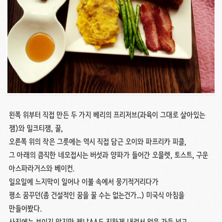
왼쪽 위부터 직접 만든 두 가지 베리의 프리저브(과육이 그대로 살아있는
잼)와 밀크티잼, 꿀,
오른쪽 위의 작은 그릇에는 역시 직접 담근 오이와 파프리카 피클,
그 아래의 큼직한 네모접시는 버섯과 양파가 들어간 오믈렛, 토스트, 구운
아스파라거스와 베이컨.
일요일에 느지막이 일어나 이불 속에서 뭉기적거리다가
평소 꿈꾸던(좀 건설적인 꿈을 꿀 수는 없는건가...) 미국식 아침을
만들어봤다.
사진에는 보이지 않지만 케냐AA도 진하게 내려서 얼음 가득 넣고