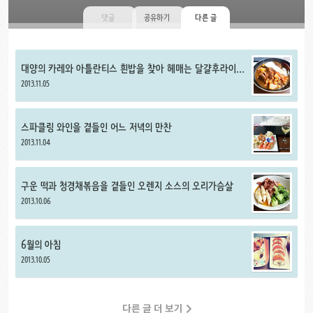
댓글
공유하기
다른 글
대양의 카레와 아틀란티스 흰밥을 찾아 헤매는 달걀후라이
함선
2013.11.05
스파클링 와인을 곁들인 어느 저녁의 만찬
2013.11.04
구운 떡과 청경채볶음을 곁들인 오렌지 소스의 오리가슴살
2013.10.06
6월의 아침
2013.10.05
다른 글 더 보기