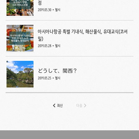
점
2019.05.30
첼시
아시아나항공 특별 기내식, 해산물식, 유대교식(코셔
밀)
2019.05.28
첼시
どうして、関西？
2019.05.25
첼시
최신
다음