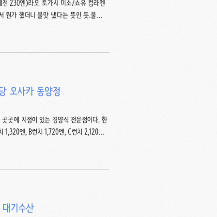
격 세전 230엔)라오 토가시 미소/쇼유 컵라멘
뭔가 했더니 불맛 냈다는 뜻인 듯.불맛
맛) 된장맛 컵라면, 라오 토가시 미소 日清
마늘 기름, 산초로 풍미를 더하고 불맛을 낸
 꽤 높은 제품. 수프의 칼로리가 면의 절반
건더기 스프에는 잘게 썬 건조 파와 건조 다
식당 오사카 동양정
 곳곳에 지점이 있는 경양식 전문점이다. 한
0엔, B런치 1,720엔, C런치 2,120
토 샐러드+메인+빵/밥+커피/차+디저트C런치
필 가능하고, 런치인데 저녁 5시까지 운영
변동이 있다.내가 추천하는 런치는 전채+메
C를 먹기에는 수프 가격이 다소 높다.내게는
, 대기수산