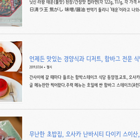
닛신 라왕 태운(불맛) 된장/간장맛 컵라면(각 122g, 117g, 각 가
日清ラ王 焦がし 味噌/醤油 번역기 돌리니 '태운'이라고 나와서 
을 더한 된장/간장맛 컵라면이라고 보면 되겠다. 닛신 라왕 태운(불
ラ王 焦がし 味噌(122g, 세전 가격 230엔)백된장에 돼지뼈와 
제품이라고 한다. 조리법은 끓는 물 붓고 5분 대기.라오답게 열량이
가까이 될 정도로 높다. 액상에 향미유, 건더기까지 세 가지 스프. 
짐육이 듬뿍 들어있다.면은 일반 라오 제품에 비해..
언제든 맛있는 경양식과 디저트, 함바그 전문 
2019.07.04
첼시
간사이에 갈 때마다 들르는 함박스테이크 식당 동양정.교토, 오사카
글 메뉴판만 찍어왔다.주력 메뉴는 호일에 싼 함바그 스테이크(A런치 1,32
엔). A런치는 전채 토마토 샐러드+메인+빵/밥,B런치는 전채 토마
는 수프+전채 토마토 샐러드+메인+빵/밥+커피/차+디저트밥/빵은 리
한다(지점별 차이가 있을 수 있음). 런치 가격은 메인 메뉴에 따라 
인+밥/빵+커피/차+디저트의 구성인 B세트.A만 먹기엔 허전하고, 
식사에 커피와 디저트까지 나오는 B가 제일 만족스..
무난한 초밥집, 오사카 난바시티 다이키 스이산