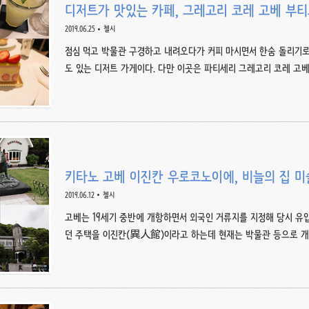
디저트가 맛있는 카페, 그레고리 코레 고베 부
2019.06.25
첼시
점심 먹고 박물관 구경하고 내려오다가 커피 마시면서 한숨 돌리기로
도 있는 디저트 가게이다. 다만 이곳은 파티세리 그레고리 코레 고
른 분위기인 듯. 1층에서 디저트를 구입해서 포장하거나, 2층 자리에
고, 음료는 2층에서 주문하고, 계산은 다 먹고 나갈 때 1층에서 하
부 세전 가격으로, 실제 지불하는 금액은 여기에 소비세 8%가 가산된
5-600엔, 홀케이크는 4,000엔 내외로, 초콜릿을 보고나니 상대적으
키류는 낱개에 200엔 선인데, 세트 구성도 자유롭게 할..
키타노 고베 이진칸 우로코노이에, 비늘의 집
2019.06.12
첼시
고베는 19세기 중반에 개항하면서 외국인 거류지를 지정해 당시 유
던 주택을 이진칸(異人館)이라고 하는데 현재는 박물관 등으로 개
곳은 일명 '비늘의 집'이라고 불리는 우로코노이에 うろこの家. 
경사가 상당해서 가는 데 애를 좀 먹었다. 입장료는 성인(중학생 이상) 
관람 시간은 동절기 9:30-17:00(10.1-3.31), 하절기 9:30-18:00
하시는 직원 중 한 분이 한국어를 굉장히 유창하게 하신다.우리나라 소