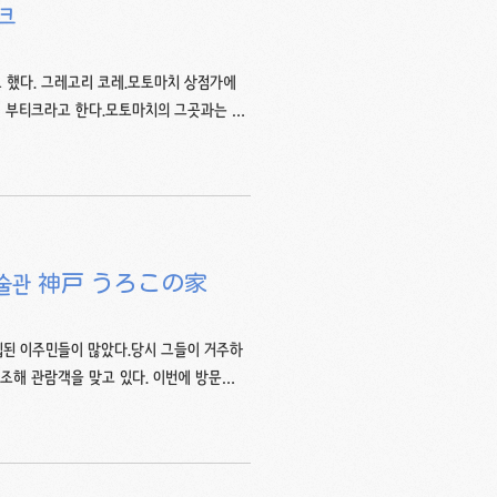
티크
 했다. 그레고리 코레.모토마치 상점가에
베 부티크라고 한다.모토마치의 그곳과는 다
서 먹고갈 수 있다.디저트는 1층에서 고르
면 되는 시스템. 아래에 표기하는 가격은 전
다. 초콜릿은 개당 300엔. 조각케이크는
로 가격이 합리적인 것처럼 보인다...?! 쿠
 미술관 神戸 うろこの家
입된 이주민들이 많았다.당시 그들이 거주하
조해 관람객을 맞고 있다. 이번에 방문한
언덕 꼭대기에 있는 우로코노이에.오르막길
1,050엔, 어린이(초등학생 이하) 200엔.
(4.1-9.30)이며, 연중무휴 운영한다. 아, 근무
 모 배우(익명 처리가 소용없는...)의 팬