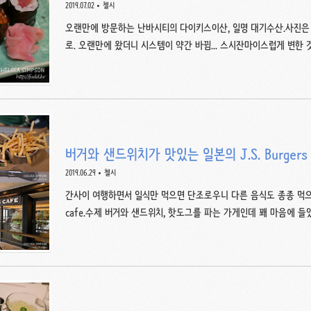
2019.07.02
첼시
오랜만에 방문하는 난바시티의 다이키스이산, 일명 대기수산.사진은
로. 오랜만에 왔더니 시스템이 약간 바뀜... 스시잔마이스럽게 변한 것
당 1,000-2,000엔 정도로 초밥과 튀김류를 먹기 좋은 식당인 건
기리세트(1,480엔). 초밥 구성도 괜찮고 생선도 신선하다. 튀김류
했던 튀김류. 가격은 기억 안남... 개당 3,400엔 수준이었던 듯.
일에는 같이 쉬는 듯.전에는 가격 대비 푸짐하고 구성 좋은 식당이었지
저럭 무난한 밥집이 되었다. 굳이 찾아갈 필요는 ..
버거와 샌드위치가 맛있는 일본의 J.S. Burgers 
2019.06.29
첼시
간사이 여행하면서 일식만 먹으면 단조로우니 다른 음식도 종종 먹으러다녔
cafe.수제 버거와 샌드위치, 핫도그를 파는 가게인데 꽤 마음에 들
6월에도 고베에 머무르며 이곳에서 식사를 했다. 두개 지점을 다닌
1,200엔 내외, 샌드위치 단품은 1,000엔 내외, 핫도그는 900엔
미니 샐러드바와 사이드 메뉴, 음료를 고를 수 있다.그런데 그 소정의 
였던 듯? 교토 거리를 거닐다가 발견한 입간판.스키야키 베이컨 치즈버
J.S. Burgers cafe 교토..