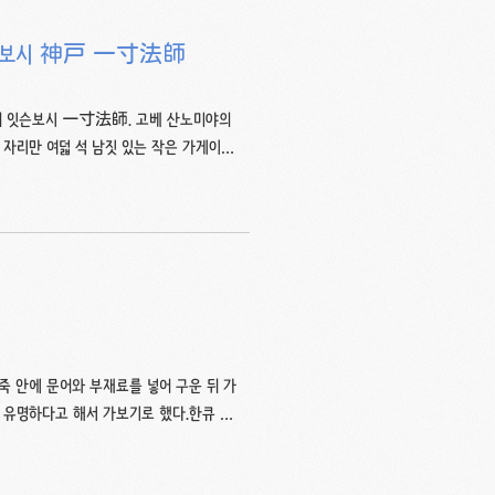
잇슨보시 神戸 一寸法師
의 잇슨보시 一寸法師. 고베 산노미야의
자리만 여덟 석 남짓 있는 작은 가게이다.
 정식 메뉴가 있고 사진도 붙어있다.대표 메뉴
. 내가 강력추천하는 메뉴이기도 하다.아래쪽
 좀더 고급스러운 것으로 바뀐다. 덮밥에 들
수 있다.개인적으로는 단촛물로 양념한 밥을
죽 안에 문어와 부재료를 넣어 구운 뒤 가
 유명하다고 해서 가보기로 했다.한큐 우
나타코의 대표메뉴는 잘게 썬 파와 마요네즈
 600엔, 10ea 750엔이고,네기마요 타코