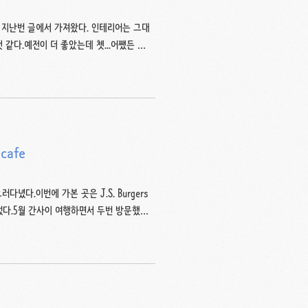
 지난번 글에서 가져왔다. 인테리어는 그대
 같다.예전이 더 좋았는데 쳇...어쨌든 인
 여전하다. 특상초밥, 다시 말하자면 토쿠죠니
는 여전히 파삭하면서 맛있고. 단품으로 주문
 □다이키스이산(대기수산) 위치난바시티 휴무
만...메뉴 개편 등으로 인해 지금은 그럭
cafe
다.이번에 가본 곳은 J.S. Burgers
었다.5월 간사이 여행하면서 두번 방문했고,
 터라 일단 메뉴판 사진부터.버거 단품은
 내외이다.점심시간에는 소정의 금액을 더하면
금액이 얼마인지 까먹었음... 500엔 정도
거라니... 이건 고를 수 밖에 없는 카드다.