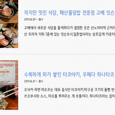
이라서 영화제도 몇 번 보러 오..
작지만 멋진 식당, 해산물덮밥 전문점 고베 
2019.06.09
첼시
고베에서 새로운 식당을 물색하다가 결정한 곳은 산노미야역 근처
산 프라자 지하 1층에 있는 잇슨보시.일촌법사라는 상호답게 카운터 
연어와 연어알 덮밥(850엔), 참치 덮밥(900엔) 등 다양한 덮밥과
는 맨 오른쪽 위에 붙어있는 해산물덮밥上(카이센동 죠 1,000엔)
해산물덮밥은 가격이 좀더 비싼 대신(1,680엔) 올라가는 해산물이
어가는 밥은 일반 흰밥(시로이고항) 혹은 초밥(스메시)로 요청할 
좋아해서 전부 초덮밥으로 주문했다.덮밥류는 점심시간(11:00..
수북하게 파가 쌓인 타코야키, 우메다 하나타코
2019.06.07
첼시
오사카 하면 떠오르는 대표 음식인 타코야키.탁구공 크기의 풀빵 반
쓰오부시와 소스, 마요를 뿌려주는 게 보통이다. 하나타코라는 집이
메다역에서 JR오사카역 방면 출구로 나와 우회전하면 보인다. 하
를 듬뿍 올려주는 네기마요.가격은 일반 타코야키가 6ea 450엔, 8ea