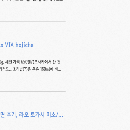
정 판매했던 모양.플레인 제품은 상시 판매
 같기도 하고... 뜯으면 투명한 봉투 속에 과
빛난다.베어물 때 파이층이 겹겹이 으스러져
인다. 초콜릿과 버터가 섞인 크림은 농후하면
간 ..
VIA hojicha
 50g, 세전 가격 650엔?)오사카에서 산 건
... 조리법(?)은 우유 180ml에 비아
를 센 불에 볶아서 떫은 맛이나 풋내를 제
적이다.시음했을 때 맛있어서 샀었다. 옅은
간이 된 것처럼 희미한 짠맛이 느껴진다. 좋
떼 더블 샷 비교 글2017/02/19 - 번외
면 후기, 라오 토가시 미소/쇼