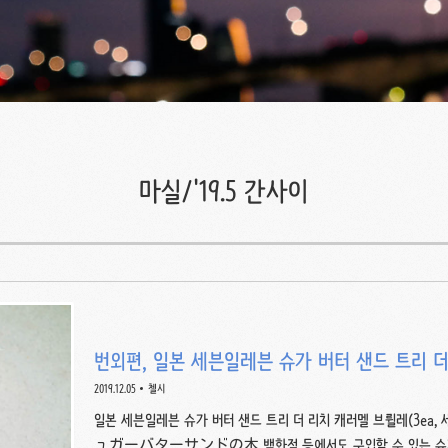
마실/'19.5 간사이
번외편, 일본 세븐일레븐 슈가 버터 샌드 트리 더
2019.12.05
첼시
일본 세븐일레븐 슈가 버터 샌드 트리 더 리치 캐러멜 브륄레(3e
ュガーバターサンドの木 백화점 등에서도 구입할 수 있는 슈가