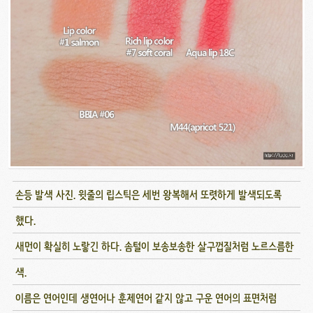
손등 발색 사진. 윗줄의 립스틱은 세번 왕복해서 또렷하게 발색되도록
했다.
새먼이 확실히 노랗긴 하다. 솜털이 보송보송한 살구껍질처럼 노르스름한
색.
이름은 연어인데 생연어나 훈제연어 같지 않고 구운 연어의 표면처럼