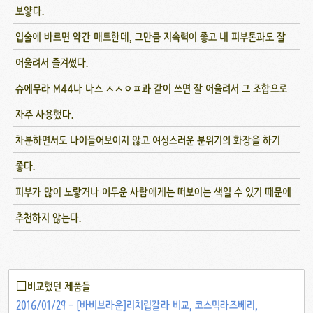
보얗다.
입술에 바르면 약간 매트한데, 그만큼 지속력이 좋고 내 피부톤과도 잘
어울려서 즐겨썼다.
슈에무라 M44나 나스 ㅅㅅㅇㅍ과 같이 쓰면 잘 어울려서 그 조합으로
자주 사용했다.
차분하면서도 나이들어보이지 않고 여성스러운 분위기의 화장을 하기
좋다.
피부가 많이 노랗거나 어두운 사람에게는 떠보이는 색일 수 있기 때문에
추천하지 않는다.
□비교했던 제품들
2016/01/29 - [바비브라운]리치립칼라 비교, 코스믹라즈베리,