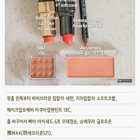
윗줄 왼쪽부터 바비브라운 립칼라 새먼, 리치립칼라 소프트코랄,
메이크업포에버 아쿠아립펜틴트 18C,
줄 바꾸어서 삐아 아이섀도 6호 모태청순, 슈에무라 글로우온
舊M44(現애프리콧521).