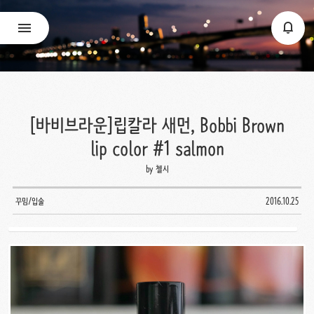
[바비브라운]립칼라 새먼, Bobbi Brown
lip color #1 salmon
by 첼시
꾸밈/입술
2016.10.25