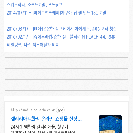
스위트넥타, 소프트코랄, 모드핑크
2014/07/11 - [메이크업포에버]아쿠아 립 펜 틴트 18C 코랄
2016/03/17 - [삐아]은은한 살구베이지 아이섀도, #06 모태 청순
2016/02/17 - [슈에무라]청순한 살구블러셔 M PEACH 44, RMK
페일핑크, 나스 섹스어필과 비교
http://mobile.galleria.co.kr
광고
갤러리아백화점 온라인 쇼핑몰 신상
인기 뷰티
24시간 백화점 갤러리아몰, 첫구매