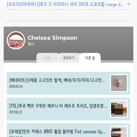
[조르지오아르마니]루즈 드 아르마니 쉬어 301호 도쿄코랄 rouge d'armani sheers #301 Tokyo coral
Chelsea Simpson
첼시
댓글
공유하기
다른 글
[베네피트]신제품 고고틴트 발색, 베네/포지/차차/고고틴트
미니 비교 리뷰
2018.03.24
[YSL]루쥬 쀠르 꾸뛰르 베르니 아 레브르 트리오, 입생로랑
립틴트 3종 세트(7호, 9호, 12호) 발색
2017.02.22
[로레알]틴트 카레스 #B05 튤립 블라썸 Tint caresse lip