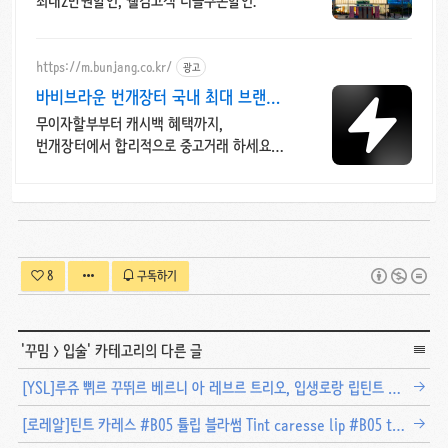
최대2만원할인, 웰컴고객 더블쿠폰할인.
https://m.bunjang.co.kr/
광고
바비브라운 번개장터 국내 최대 브랜드
중고거래
무이자할부부터 캐시백 혜택까지,
번개장터에서 합리적으로 중고거래 하세요
전국 각지에서 올라오는 전국구 최다 상품
매일 10만 개 이상의 신규 상품 업로드
8
구독하기
'
꾸밈
>
입술
' 카테고리의 다른 글
[YSL]루쥬 쀠르 꾸뛰르 베르니 아 레브르 트리오, 입생로랑 립틴트 3종 세트(7호, 9호, 12호) 발색
[로레알]틴트 카레스 #B05 튤립 블라썸 Tint caresse lip #B05 tulip blossom