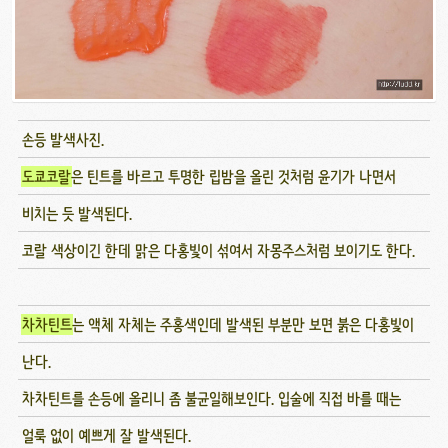
손등 발색사진.
도쿄코랄
은 틴트를 바르고 투명한 립밤을 올린 것처럼 윤기가 나면서
비치는 듯 발색된다.
코랄 색상이긴 한데 맑은 다홍빛이 섞여서 자몽주스처럼 보이기도 한다.
차차틴트
는 액체 자체는 주홍색인데 발색된 부분만 보면 붉은 다홍빛이
난다.
차차틴트를 손등에 올리니 좀 불균일해보인다. 입술에 직접 바를 때는
얼룩 없이 예쁘게 잘 발색된다.