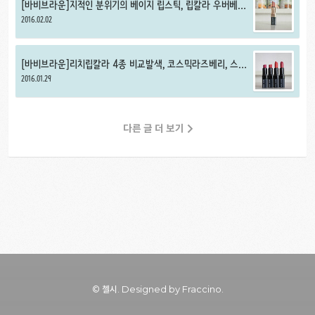
[바비브라운]지적인 분위기의 베이지 립스틱, 립칼라 우버베이
지
2016.02.02
[바비브라운]리치립칼라 4종 비교발색, 코스믹라즈베리, 스위
트넥타, 소프트코랄, 모드핑크
2016.01.29
다른 글 더 보기
© 첼시.
Designed by Fraccino.