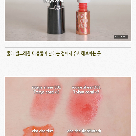
둘다 발그레한 다홍빛이 난다는 점에서 유사해보이는 듯.