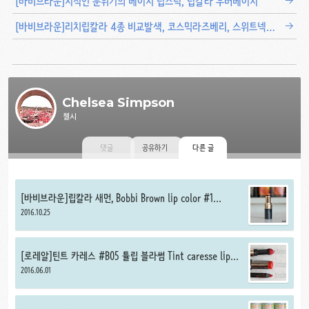
[바비브라운]지적인 분위기의 베이지 립스틱, 립칼라 우버베이지
[바비브라운]리치립칼라 4종 비교발색, 코스믹라즈베리, 스위트넥타, 소프트코랄, 모드핑크
Chelsea Simpson
첼시
댓글
공유하기
다른 글
[바비브라운]립칼라 새먼, Bobbi Brown lip color #1
salmon
2016.10.25
[로레알]틴트 카레스 #B05 튤립 블라썸 Tint caresse lip
#B05 tulip blossom
2016.06.01