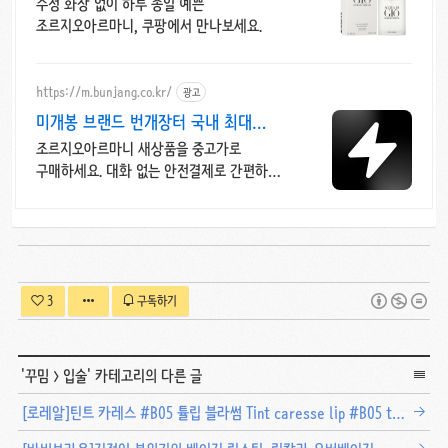
켠 듯
수정 화장 없이 하루 종일 예쁜
조르지오아르마니, 쿠팡에서 만나보세요.
https://m.bunjang.co.kr/
광고
미개봉 브랜드 번개장터 국내 최대
브랜드 중고거래
조르지오아르마니 새상품을 중고가로
구매하세요. 대화 없는 안전결제로 간편하게!
전국 각지에서 올라오는 전국구 최다 상품
매일 10만 개 이상의 신규 상품 업로드
3
구독하기
'
꾸밈
>
입술
' 카테고리의 다른 글
[로레알]틴트 카레스 #B05 튤립 블라썸 Tint caresse lip #B05 tulip blossom