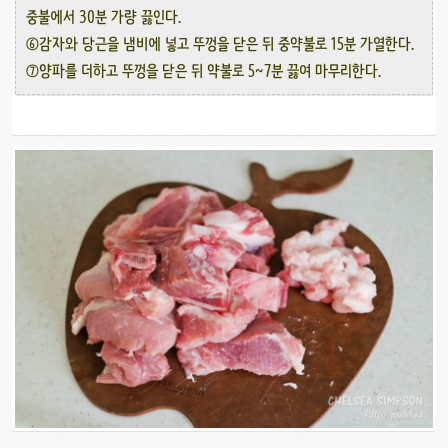
중불에서 30분 가량 끓인다.
⑥감자와 당근을 냄비에 넣고 뚜껑을 닫은 뒤 중약불로 15분 가열한다.
⑦양파를 더하고 뚜껑을 닫은 뒤 약불로 5~7분 끓여 마무리한다.