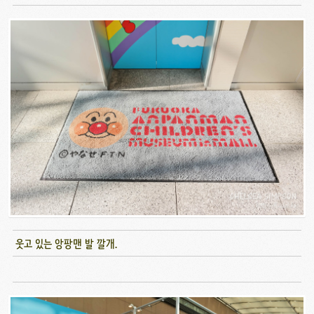
웃고 있는 앙팡맨 발 깔개.