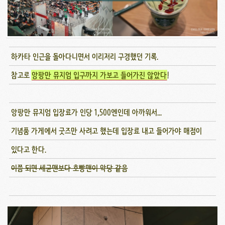
하카타 인근을 돌아다니면서 이리저리 구경했던 기록.
참고로
앙팡만 뮤지엄 입구까지 가보고 들어가진 않았다
!
앙팡만 뮤지엄 입장료가 인당 1,500엔인데 아까워서...
기념품 가게에서 굿즈만 사려고 했는데 입장료 내고 들어가야 매점이
있다고 한다.
이쯤 되면 세균맨보다 호빵맨이 악당 같음