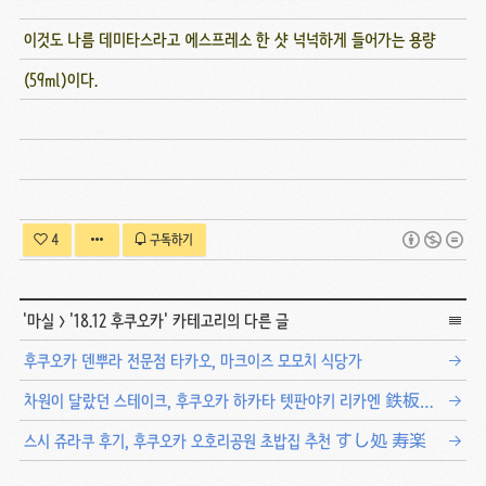
이것도 나름 데미타스라고 에스프레소 한 샷 넉넉하게 들어가는 용량
(59ml)이다.
4
구독하기
'
마실
>
'18.12 후쿠오카
' 카테고리의 다른 글
후쿠오카 덴뿌라 전문점 타카오, 마크이즈 모모치 식당가
차원이 달랐던 스테이크, 후쿠오카 하카타 텟판야키 리카엔 鉄板焼 利花苑
스시 쥬라쿠 후기, 후쿠오카 오호리공원 초밥집 추천 すし処 寿楽