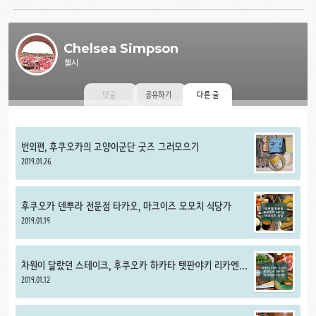
Chelsea Simpson
첼시
댓글
공유하기
다른 글
번외편, 후쿠오카의 고양이군단 굿즈 그러모으기
2019.01.26
후쿠오카 덴뿌라 전문점 타카오, 마크이즈 모모치 식당가
2019.01.19
차원이 달랐던 스테이크, 후쿠오카 하카타 텟판야키 리카엔
鉄板焼 利花苑
2019.01.12