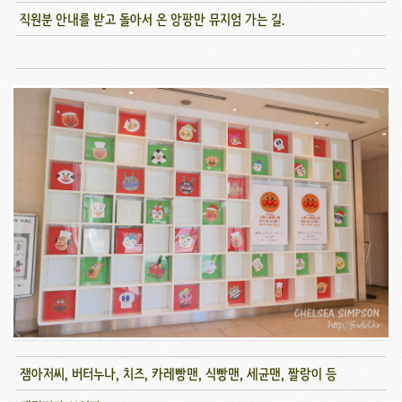
직원분 안내를 받고 돌아서 온 앙팡만 뮤지엄 가는 길.
잼아저씨, 버터누나, 치즈, 카레빵맨, 식빵맨, 세균맨, 짤랑이 등