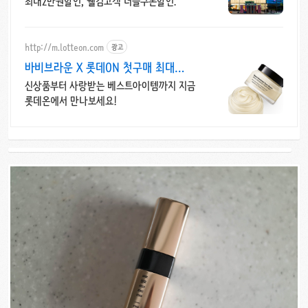
최대2만원할인, 웰컴고객 더블쿠폰할인.
http://m.lotteon.com
광고
바비브라운 X 롯데ON 첫구매 최대
5천원 혜택!
신상품부터 사랑받는 베스트아이템까지 지금
롯데온에서 만나보세요!