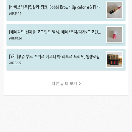
[바비브라운]립칼라 핑크, Bobbi Brown lip color #6 Pink
2019.01.14
[베네피트]신제품 고고틴트 발색, 베네/포지/차차/고고틴트
미니 비교 리뷰
2018.03.24
[YSL]루쥬 쀠르 꾸뛰르 베르니 아 레브르 트리오, 입생로랑
립틴트 3종 세트(7호, 9호, 12호) 발색
2017.02.22
다른 글 더 보기