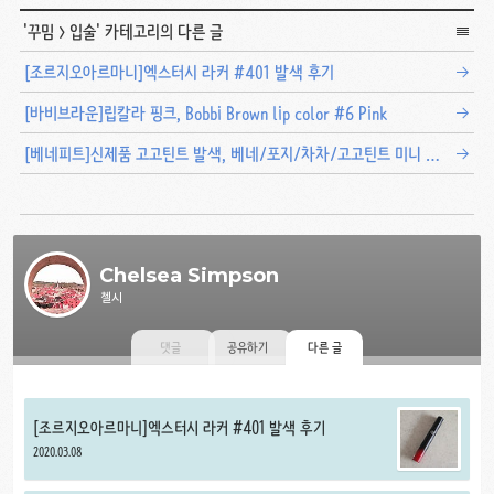
'
꾸밈
>
입술
' 카테고리의 다른 글
[조르지오아르마니]엑스터시 라커 #401 발색 후기
[바비브라운]립칼라 핑크, Bobbi Brown lip color #6 Pink
[베네피트]신제품 고고틴트 발색, 베네/포지/차차/고고틴트 미니 비교 리뷰
Chelsea Simpson
첼시
댓글
공유하기
다른 글
[조르지오아르마니]엑스터시 라커 #401 발색 후기
2020.03.08