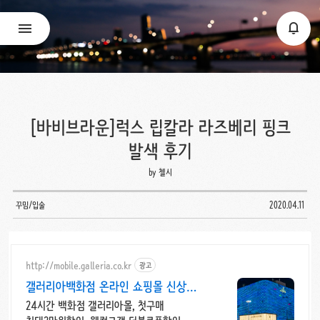
[바비브라운]럭스 립칼라 라즈베리 핑크
발색 후기
by 첼시
꾸밈/입술
2020.04.11
http://mobile.galleria.co.kr
광고
갤러리아백화점 온라인 쇼핑몰 신상
인기 뷰티
24시간 백화점 갤러리아몰, 첫구매