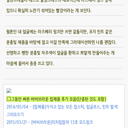
있으니 확실히 노란기 섞여있는 빨강이라는 게 보인다.
웜톤인 내 얼굴에는 라즈베리 핑크만 쓰면 겉돌지만, 포지 틴트 같은
분홍빛 제품을 바탕에 깔고 이걸 안쪽에 그라데이션하면 나름 괜찮다.
선명하고 쨍한 분홍빛 자주색이 얼굴을 환하고 뽀얗게 만들어주는 게
마음에 들어서 종종 쓰고 있다.
□그동안 써본 바비브라운 립제품 후기 모음(단종된 것도 포함)
2014/05/04 - [립제품]가지고 있는 모든 립스틱, 립글로스, 틴트 발색
그러모으기
2015/03/21 - [바비브라운]리치립칼라 13호 모드핑크