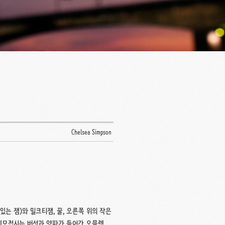
Chelsea Simpson
는 잼)와 밀크티잼, 꿀, 오른쪽 위의 작은
네모접시는 버섯과 양파가 들어간 오믈렛,