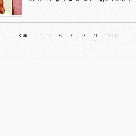
토스트, 구운 아스파라거스와 베이컨. 일요일에 느지막이 일어나 이
건설적인 꿈을 꿀 수는 없는건가...) 미국식 아침을 만들어봤다. 사
서 얼음 가득 넣고 곁들였다. 바삭 달콤 부들 짭짤 아작 쫄깃하니 맛
…
최신
1
20
21
22
23
다음