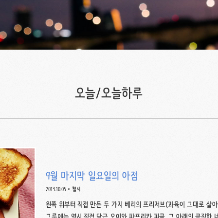
오늘/오늘하루
9월 마지막 일요일의 아점
2013.10.05
첼시
왼쪽 위부터 직접 만든 두 가지 베리의 프리저브(과육이 그대로 살아있
그릇에는 역시 직접 담근 오이와 파프리카 피클, 그 아래의 큼직한 