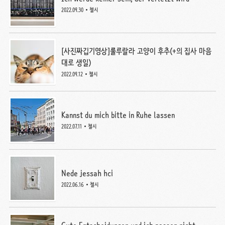
2022.09.30
첼시
[사진짜깁기영상]룰루랄라 고양이 후추(+의 집사 마음
대로 생일)
2022.09.12
첼시
Kannst du mich bitte in Ruhe lassen
2022.07.11
첼시
Nede jessah hci
2022.06.16
첼시