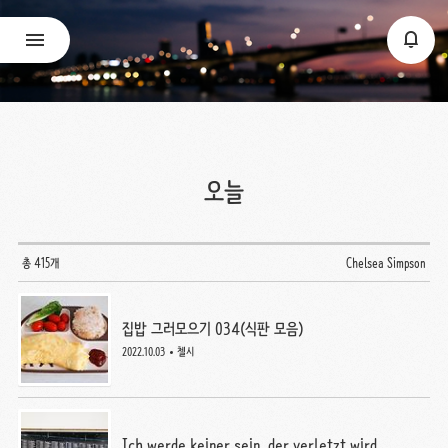
오늘
총 415개
Chelsea Simpson
집밥 그러모으기 034(식판 모음)
2022.10.03
첼시
Ich werde keiner sein, der verletzt wird