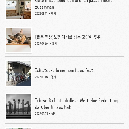
Gute Entscheidungen und ich passen nicht
zusammen
2022.06.11
첼시
[짧은 영상]노후 대비를 하는 고양이 후추
2022.06.04
첼시
Ich stecke in meinem Haus fest
2022.05.18
첼시
Ich weiß nicht, ob diese Welt eine Bedeutung
darüber hinaus hat
2022.05.03
첼시