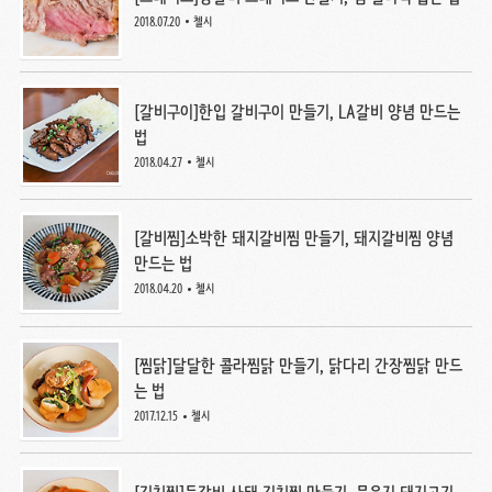
2018.07.20
첼시
[갈비구이]한입 갈비구이 만들기, LA갈비 양념 만드는
법
2018.04.27
첼시
[갈비찜]소박한 돼지갈비찜 만들기, 돼지갈비찜 양념
만드는 법
2018.04.20
첼시
[찜닭]달달한 콜라찜닭 만들기, 닭다리 간장찜닭 만드
는 법
2017.12.15
첼시