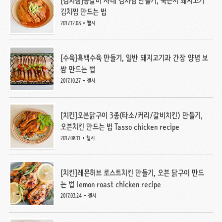
[김치찜]등갈비 사태 김치찜 만들기, 묵은지 돼지고기
김치찜 만드는 법
2017.12.08
첼시
[수육]흑백수육 만들기, 일반 돼지고기과 간장 양념 보
쌈 만드는 법
2017.10.27
첼시
[치킨]오븐닭구이 3종(타소/커리/갈비치킨) 만들기,
오븐치킨 만드는 법 Tasso chicken recipe
2017.08.11
첼시
[치킨]레몬허브 로스트치킨 만들기, 오븐 닭구이 만드
는 법 lemon roast chicken recipe
2017.03.24
첼시