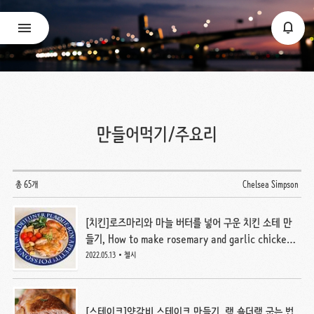
만들어먹기/주요리
총 65개
Chelsea Simpson
[치킨]로즈마리와 마늘 버터를 넣어 구운 치킨 소테 만
들기, How to make rosemary and garlic chicken
sauté
2022.05.13
첼시
[스테이크]양갈비 스테이크 만들기, 램 숄더랙 굽는 법