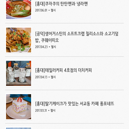
[홍대]쿠자쿠의 탄탄멘과 냉라멘
2017.06.01
첼시
[공덕]생어거스틴의 소프트크랩 칠리소스와 소고기덮
밥, 쿠웨이띠오
2017.04.23
첼시
[홍대]테일러커피 4호점의 더치커피
2017.04.13
첼시
[홍대]딸기케이크가 맛있는 서교동 카페 퐁포네뜨
2017.03.31
첼시