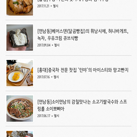
2017.11.21
첼시
[연남동]베어스덴(달곰빵집)의 휘낭시에, 허니바게트,
녹차, 우유크림 큐브식빵
2017.09.04
첼시
[홍대]중국차 전문 찻집 '인야'의 아이스티와 망고빤지
2017.07.16
첼시
[연남동]소이연남의 감칠맛나는 소고기쌀국수와 스프
링롤 소이뽀삐아
2017.06.17
첼시