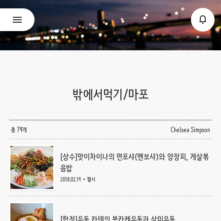
밖에서먹기/마포
총 79개
Chelsea Simpson
[상수]맛이차이나의 면포샤(멘보샤)와 양장피, 게살볶
음밥
2018.02.19
첼시
[합정]우동 카덴의 붓카케우동과 삼미우동