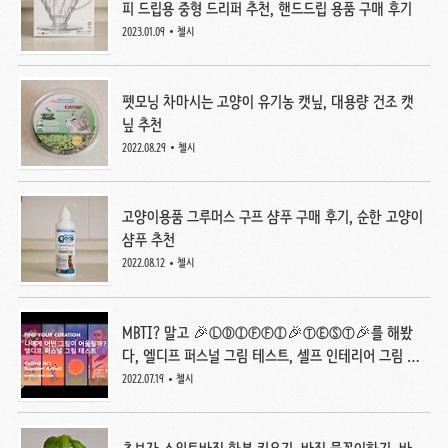
피 드립용 중형 드리퍼 추천, 핸드드립 용품 구매 후기
2023.01.09
첼시
펫모닝 차마시는 고양이 유기농 캣닢, 대용량 건조 캣
닢 추천
2022.08.29
첼시
고양이용품 그루머스 구프 샴푸 구매 후기, 순한 고양이
샴푸 추천
2022.08.12
첼시
MBTI? 말고 🎉ⓁⒹⒾⒻⒻⒾ🎉ⓉⒺⓈⓉ🎉를 해봤
다, 엘디프 퍼스널 그림 테스트, 셀프 인테리어 그림 취
향 테스트 추천
2022.07.19
첼시