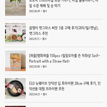
초보자 스위트바질 화분 키우기, 바질 물꽂이하기, 바
질 수경 재배 및 순 따기
2022.06.09
첼시
꿈쟁이 캣그라스 씨앗 3종 구매 후기(귀리/밀/캣닢),
캣그라스 추천
2022.05.15
첼시
[퍼즐]명화퍼즐 150pcs <밀짚모자를 쓴 자화상 Self-
Portrait with a Straw Hat>
2022.05.08
첼시
ELO 뉴웨이브 인덕션 딥 후라이팬 28cm 구매 후기, 인
덕션용 대형 프라이팬 추천
2022.04.25
첼시