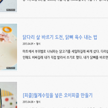
을 잘 섞고, 가라앉는게 없도록 말끔히 녹인다. ②새우를 끓는 물에
를 한 입 크기로 썬다. ④새우와 파프리카를 화이트발사믹 드레싱에
는다. T=Table spoon=15ml, t=teaspoon=5ml, 1T=3t, 0.
새우초절임? 슈림프 마리네이드? 비네거 슈림프???? 양념에는 화
많이..
닭다리 살 바르기 도전, 닭뼈 육수 내는 법
2015.04.09
첼시
마트에서 부위별로 나눠파는 닭고기를 세일하길래 싸게 샀다. 다리살
인해도 비싸길래 내가 직접 발라서 쓰기로 했다. 내가 닭뼈를 바르
http://blog.daum.net/inalove/6192816 이 분 글이 좀
선 닭다리의 발목 부분을 돌려가며 톱질하듯 썰어서 힘줄을 다 끊어낸다
손에 익은 칼을 쓰는게 편하다. 그 다음에 다리살이 두툼한 부분 중
직여 세로로 칼집을 낸다. 위쪽이나 아래쪽 끝에서 바로 세로칼집을
수가 있다. 칼을 닭다리 중간 쯤에 찔러넣으면..
[피클]월계수잎을 넣은 오이피클 만들기
2015.04.08
첼시