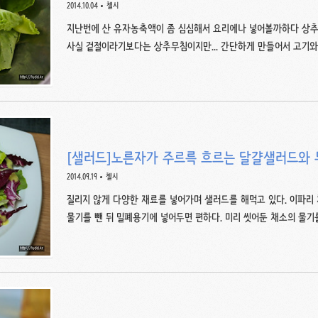
2014.10.04
첼시
지난번에 산 유자농축액이 좀 심심해서 요리에나 넣어볼까하다 상추
사실 겉절이라기보다는 상추무침이지만... 간단하게 만들어서 고기와 
1t, 두배식초 1/4t (일반 식초라면 1/2t), 유자농축액 1t (설탕이라면
숱이 적은 종류여서 한 포기를 다 썼다. 무치고나서 양념이 바닥에 
써도 양념을 늘릴 필요는 없을 듯. 버터헤드레터스나 일반 상추를 
는 걸 쓰면 아주 연해서 술술 넘어간다. 유자가 있어서 그걸 쓰긴
다. 양만 잘 조절하면 끝이다. 위에서 얘기했..
[샐러드]노른자가 주르륵 흐르는 달걀샐러드와 
2014.09.19
첼시
질리지 않게 다양한 재료를 넣어가며 샐러드를 해먹고 있다. 이파리 채
물기를 뺀 뒤 밀폐용기에 넣어두면 편하다. 미리 씻어둔 채소의 물
샐러드를 만들면 확실히 더 맛있다. 나는 꽃송이상추와 라디치오를 
을 섞으면 다 맛있다. 달걀 두 개와 파인애플 드레싱도 준비했다. 
삶는 법을 이번에 터득해서 신난다! 냄비에 달걀이 푹 잠기도록 물을
이 때 타이머를 10분 뒤에 울리게 맞춰두고 가열하다가 물이 펄펄 끓
맞춘)타이머가 울린 뒤 불을 끄고 찬물에 식히면 끝! 일단 ..