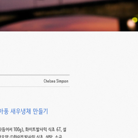
Chelsea Simpson
리아풍 새우냉채 만들기
어서 100g), 화이트발사믹 식초 6T, 설
. 과정요약 ①화이트발사믹 식초, 설탕, 소금, 물