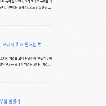
씨 등이 들어간다. 여기 색다른 풍미를 더
 된다. 이번에는 월계수잎으로 감칠맛을 더
다음에는 하던대로 페페론치노 써야겠다. 재
썼다. 이 요리법의 피클주스는 오이 5~6개
~6개, 2배식초 90ml, 설탕 100g, 소
10개 과정요약 ①2배식초, 설탕, 소금, 물을 섞
, 프레시 치즈 만드는 법
는 코티지 치즈를 보다 단순하게 만들기 위해
 넣어 만드는 프레시 치즈는 코티지 치즈라
 엄밀히 따지고 들어가면 다음과 같이 구분
 유지방을 제거한 저온살균된 우유에 스타터
 않은 신선한 연질치즈. - 리코타 치즈 :
즈 제조 과정을 의미한다. 치즈를 만들기 위
추무침 만들기