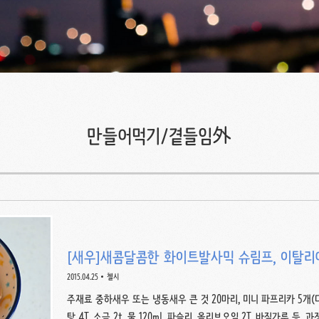
만들어먹기/곁들임外
[새우]새콤달콤한 화이트발사믹 슈림프, 이탈
2015.04.25
첼시
주재료 중하새우 또는 냉동새우 큰 것 20마리, 미니 파프리카 5개(다듬
탕 4T, 소금 2t, 물 120ml, 파슬리, 올리브오일 2T, 바질가루 등