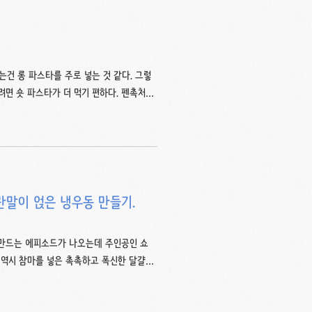
건 롱 파스타를 주로 넣는 것 같다. 그렇
려면 숏 파스타가 더 먹기 편하다. 펜촉처럼
양의 루오테, 쉽게 구할 수 있는 마카로니,
의 쿠오레 등도 있다. 어쨌든 결론은 재료들
드용 채소가 종류별로 있길래 파스타를 넣은
 오이에다가 달걀과 블루치즈, 숏 파스타를
란말이 얹은 냉우동 만들기.
 만드는 에피소드가 나오는데 주인공인 쇼
 역시 참마를 넣은 촉촉하고 폭신한 달걀말
금 1/3t, 참마 2T를 준비하면 된다. 참마는
된다. 이렇게 갈아놓은 참마는 마셔버려도