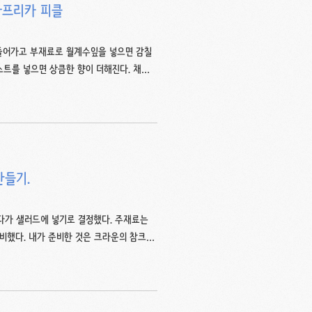
파프리카 피클
 들어가고 부재료로 월계수잎을 넣으면 감칠
트를 넣으면 상큼한 향이 더해진다. 채소
등을 넣어도 별미다. 이번에 쓴 재료는 오이
더하고 설탕 90g, 두배식초 75ml, 소
부분의 경우 두배식초를 쓴다. 초절임이나 초무
~1.5cm 정도 두께로 둥글게 썰고 파프리카
만들기.
다가 샐러드에 넣기로 결정했다. 주재료는
비했다. 내가 준비한 것은 크라운의 참크래
내가 좋아하는건 단연 참크래커다. 약간 마른
 맞는다. 이 외에도 라다치오, 로메인 고
..↓ 2014/07/28 - [맛/뭔가] -
 이파리 채소를 손으로 찢어 깨끗이 씻는다(오