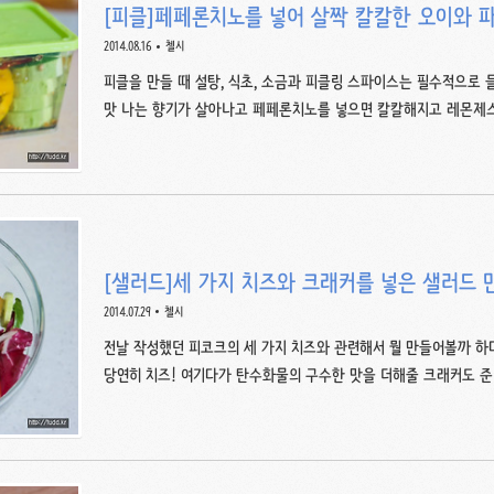
[피클]페페론치노를 넣어 살짝 칼칼한 오이와 
2014.08.16
첼시
피클을 만들 때 설탕, 식초, 소금과 피클링 스파이스는 필수적으로
맛 나는 향기가 살아나고 페페론치노를 넣으면 칼칼해지고 레몬제스
는 오이, 양파, 양배추를 주로 쓰고 때때로 깻잎이나 파프리카, 무 
두 개, 파프리카 한 개에다가 칼칼한 맛을 위해 페페론치노를 대여섯개 
금 1/4T, 피클링 스파이스 3/4T, 물 400ml를 준비했다. 난 대
침 등을 할 때 일반 식초에 비해 물이 적게 나와서 편하다. 오이는 1
는 꼭지와 씨를 떼고 세로로 6등분 한 뒤 가로..
[샐러드]세 가지 치즈와 크래커를 넣은 샐러드 
2014.07.29
첼시
전날 작성했던 피코크의 세 가지 치즈와 관련해서 뭘 만들어볼까 하
당연히 치즈! 여기다가 탄수화물의 구수한 맛을 더해줄 크래커도 준
커. 라이벌로 해태의 아이비, 좀 더 나가면 롯데의 제크도 있지만 
듯 버석한 표면에 군데군데 씹히는 소금 알갱이가 안주나 샐러드에 딱
갱이, 비타민, 흑토마토, 오이를 준비했다. 어제 올린 치즈 관련글은 아래에.
[이마트]피코크의 세 가지 치즈, 에담, 고다, 체다 치즈 우선 모든