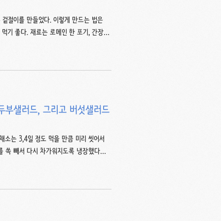
 겉절이를 만들었다. 이렇게 만드는 법은
먹기 좋다. 재료는 로메인 한 포기, 간장
 1/3t), 고춧가루 1/3t. 내가 산 로메인은
살짝 깔리는걸 보니, 숱이 풍성한 로메인을
써도 되고, 솎음상추라고 부드럽고 하늘거리
 했는데 설탕이나 매실액으로 대체해도 관계없
두부샐러드, 그리고 버섯샐러드
소는 3,4일 정도 먹을 만큼 미리 씻어서
기를 쏙 빼서 다시 차가워지도록 냉장했다가
준비했는데 로메인상추, 비타민, 치커리 등
샐러드에 넣을 주르륵 흐르는 반반숙 달걀
 채운 뒤 가장 센불로 가열하기 시작한다.
으면 불을 가장 약하게 줄이고 (10분 전에