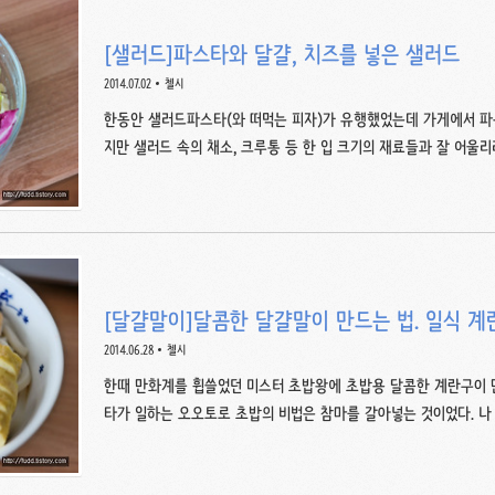
이와 토마토는 제외한다는 얘기). 채소 탈수기에..
[샐러드]파스타와 달걀, 치즈를 넣은 샐러드
2014.07.02
첼시
한동안 샐러드파스타(와 떠먹는 피자)가 유행했었는데 가게에서 파는
지만 샐러드 속의 채소, 크루통 등 한 입 크기의 재료들과 잘 어울리
뾰족한 펜네, 나비 모양의 파르팔레,용수철처럼 꼬인 푸실리, 바퀴 모
쌀 모양의 리조, 느슨하게 꼬인 꽈배기 같은 카사레치아, 심장 모양
끼리 크기의 균형이 맞으면 좋다는거다. 마침 때가 잘 맞아서 샐러
샐러드를 만들기로 했다. 비타민, 로메인 상추, 토마토, 라다치오,
준비했다. 채소는 손으로 듬성듬성 뜯어서 야채 탈수기에 ..
[달걀말이]달콤한 달걀말이 만드는 법. 일식 계
2014.06.28
첼시
한때 만화계를 휩쓸었던 미스터 초밥왕에 초밥용 달콤한 계란구이
타가 일하는 오오토로 초밥의 비법은 참마를 갈아넣는 것이었다. 나
이를 만들기 위해 재료를 준비했다. 달걀 세 개, 청주 1T, 설탕 1T, 소
껍질을 벗기고 강판에 갈거나 적당한 크기로 잘라 블렌더에 돌려도 