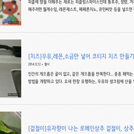
피클에 향을 더해주는 재료는 피클링스파이스인데 통후추, 정향, 겨자
해주려면 월계수잎, 레몬제스트, 페페론치노, 큐민씨앗 등을 넣으면
해준 피클을 만들었다. 쥐똥고추를 열 개 넣어도 맵지가 않아..ㅠ 
료에는 오이 5~6개라고 되어있는데 오이가 3개 밖에 없어서 3개만 
분량이기 때문에 3개를 쓰면 오이가 모자란다만.. 그냥 했다. 재료 오이 5
금 0.9t, 물 500ml, 피클링스파이스 1T, 월계수잎 1장, 쥐똥고추 
어서 가열해 피클주스를 만든다...
[치즈]우유,레몬,소금만 넣어 코티지 치즈 만들기
2014.12.12
첼시
인간의 게으름은 끝이 없고, 같은 게으름을 반복한다... 종종 해먹
방법을 개량하고 있다. 요새 한창 유행하는, 우유와 생크림에 산을
고 부르는게 맞다. 리코타 치즈와 코티지 치즈는 외형상 비슷하지만
된다. - 코티지 치즈 : 전유에서 일부 유지방을 제거하거나 완전히
를 첨가하여 카제인을 응고시켜 만든, 시고 작은 흰 결정의, 숙성시키지
리코타는 ‘두 번 데웠다’는 뜻을 가진 이탈리아어로, 이는 리코타 치
해 우유를 데우는 것이 첫 번째, 리코타 치즈를 만들기 위..
[겉절이]유자향이 나는 로메인상추 겉절이, 상