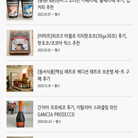
[동원F&B]덴마크 오리진 카페라떼, 돌체라떼 후기, 컵
커피 추천
2022.01.07
첼시
[이마트]피코크 마몰로 리치핫초코(30gx30포) 후기,
핫초코/코코아 믹스 추천
2022.01.02
첼시
[동서식품]맥심 레트로 에디션 레트로 보온병 세-트 구
매 후기
2020.12.18
첼시
간치아 프로세코 후기, 이탈리아 스파클링 와인
GANCIA PROSECCO
2020.06.24
첼시