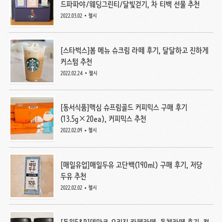
드파파야/웨딩그린티/달빛걷기, 차 티백 선물 추천
2022.03.02
첼시
[스타벅스]봄 메뉴 슈크림 라떼 후기, 달달하고 진하게
커스텀 추천
2022.02.24
첼시
[동서식품]맥심 슈프림골드 커피믹스 구매 후기
(13.5g×20ea), 커피믹스 추천
2022.02.09
첼시
[매일유업]매일두유 고단백(190ml) 구매 후기, 저당
두유 추천
2022.02.02
첼시