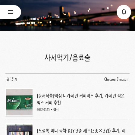
사서먹기/음료술
총 131개
Chelsea Simpson
[동서식품]맥심 디카페인 커피믹스 후기, 카페인 적은
믹스 커피 추천
2022.03.15
첼시
[오설록]미니 녹차 DIY 3종 세트(3종×3입) 후기, 레